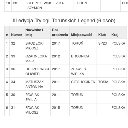
10
28
SŁUPCZEWSKI
2014
TORUŃ
PO
SZYMON
III edycja Trylogii Toruńskich Legend (6 osób)
Nazwisko i
Rok
#
Numer
imię
urodzenia
Miejscowość
Klub
Kraj
1
32
BRODECKI
2017
TORUŃ
SP23
POLSKA
MIŁOSZ
2
33
CZARNECKA
2012
BRODNICA
POLSKA
MAJA
3
36
DROZDOWSKI
2017
ZŁAWIEŚ
POLSKA
OLIWIER
WIELKA
4
34
MATUSZAK
2011
CIECHOCINEK
TOSIA
POLSKA
ANTONINA
5
30
PAWLAK
2011
TORUŃ
POLSKA
EMILIA
6
31
PAWLAK
2015
TORUŃ
POLSKA
MIŁOSZ