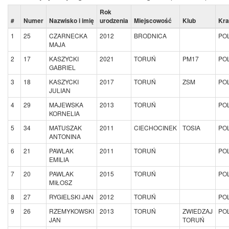
Rok
#
Numer
Nazwisko i imię
urodzenia
Miejscowość
Klub
Kra
1
25
CZARNECKA
2012
BRODNICA
PO
MAJA
2
17
KASZYCKI
2021
TORUŃ
PM17
PO
GABRIEL
3
18
KASZYCKI
2017
TORUŃ
ZSM
PO
JULIAN
4
29
MAJEWSKA
2013
TORUŃ
PO
KORNELIA
5
34
MATUSZAK
2011
CIECHOCINEK
TOSIA
PO
ANTONINA
6
21
PAWLAK
2011
TORUŃ
PO
EMILIA
7
20
PAWLAK
2015
TORUŃ
PO
MIŁOSZ
8
27
RYGIELSKI JAN
2012
TORUŃ
PO
9
26
RZEMYKOWSKI
2013
TORUŃ
ZWIEDZAJ
PO
JAN
TORUŃ