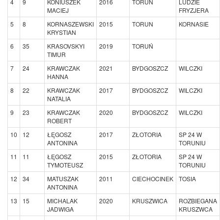
4
9
KONIUSZEK
2016
TORUŃ
LUDZIE
MACIEJ
FRYZJERA
5
8
KORNASZEWSKI
2015
TORUN
KORNASIE
KRYSTIAN
6
35
KRASOVSKYI
2019
TORUŃ
TIMUR
7
24
KRAWCZAK
2021
BYDGOSZCZ
WILCZKI
HANNA
8
22
KRAWCZAK
2017
BYDGOSZCZ
WILCZKI
NATALIA
9
23
KRAWCZAK
2020
BYDGOSZCZ
WILCZKI
ROBERT
10
12
ŁĘGOSZ
2017
ZŁOTORIA
SP 24 W
ANTONINA
TORUNIU
11
11
ŁĘGOSZ
2015
ZŁOTORIA
SP 24 W
TYMOTEUSZ
TORUNIU
12
34
MATUSZAK
2011
CIECHOCINEK
TOSIA
ANTONINA
13
15
MICHALAK
2020
KRUSZWICA
ROZBIEGANA
JADWIGA
KRUSZWCA