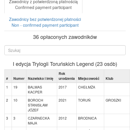
Zawodnicy z potwierdzoną płatnością
Confirmed payment participant
Zawodnicy bez potwierdzonej płatności
Non - confirmed payment participant
36 opłaconych zawodników
I edycja Trylogii Toruńskich Legend (23 osób)
Rok
#
Numer
Nazwisko i imię
urodzenia
Miejscowość
Klub
1
19
BALMAS
2017
CHEŁMŻA
KACPER
2
10
BOROCH
2021
TORUŃ
GROSZKI
STANISŁAW
JÓZEF
3
3
CZARNECKA
2012
BRODNICA
MAJA