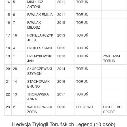
14
5
MIKULICZ
2011
TORUŃ
ANTONI
15
6
PAWLAK EMILIA
2011
TORUŃ
16
7
PAWLAK
2015
TORUŃ
MIŁOSZ
17
16
POPIELARCZYK
2013
TORUŃ
JULIA
18
4
RYGIELSKI JAN
2012
TORUŃ
19
1
RZEMYKOWSKI
2013
TORUŃ
ZWIEDZAJ
JAN
TORUŃ
20
28
SŁUPCZEWSKI
2014
TORUŃ
SZYMON
21
14
STACHOWIAK
2019
TORUŃ
BRUNO
22
13
TROKOWSKA
2017
TORUŃ
ANNA
23
2
WARLIKOWSKA
2010
LULKOWO
HIGH LEVEL
ZOFIA
SPORT
II edycja Trylogii Toruńskich Legend (10 osób)