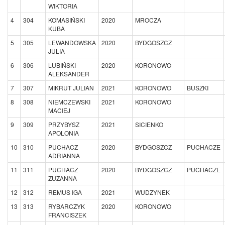
WIKTORIA
4
304
KOMASIŃSKI
2020
MROCZA
KUBA
5
305
LEWANDOWSKA
2020
BYDGOSZCZ
JULIA
6
306
LUBIŃSKI
2020
KORONOWO
ALEKSANDER
7
307
MIKRUT JULIAN
2021
KORONOWO
BUSZKI
8
308
NIEMCZEWSKI
2021
KORONOWO
MACIEJ
9
309
PRZYBYSZ
2021
SICIENKO
APOLONIA
10
310
PUCHACZ
2020
BYDGOSZCZ
PUCHACZE
ADRIANNA
11
311
PUCHACZ
2020
BYDGOSZCZ
PUCHACZE
ZUZANNA
12
312
REMUS IGA
2021
WUDZYNEK
13
313
RYBARCZYK
2020
KORONOWO
FRANCISZEK