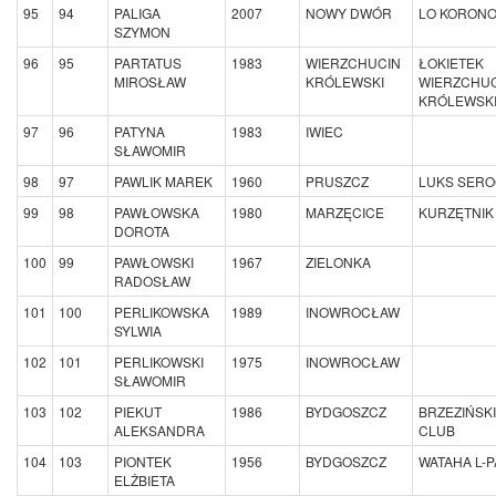
95
94
PALIGA
2007
NOWY DWÓR
LO KORON
SZYMON
96
95
PARTATUS
1983
WIERZCHUCIN
ŁOKIETEK
MIROSŁAW
KRÓLEWSKI
WIERZCHU
KRÓLEWSK
97
96
PATYNA
1983
IWIEC
SŁAWOMIR
98
97
PAWLIK MAREK
1960
PRUSZCZ
LUKS SER
99
98
PAWŁOWSKA
1980
MARZĘCICE
KURZĘTNIK
DOROTA
100
99
PAWŁOWSKI
1967
ZIELONKA
RADOSŁAW
101
100
PERLIKOWSKA
1989
INOWROCŁAW
SYLWIA
102
101
PERLIKOWSKI
1975
INOWROCŁAW
SŁAWOMIR
103
102
PIEKUT
1986
BYDGOSZCZ
BRZEZIŃSK
ALEKSANDRA
CLUB
104
103
PIONTEK
1956
BYDGOSZCZ
WATAHA L-
ELŻBIETA