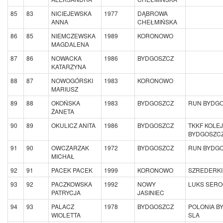
85
83
NICIEJEWSKA
1977
DĄBROWA
ANNA
CHEŁMIŃSKA
86
85
NIEMCZEWSKA
1989
KORONOWO
MAGDALENA
87
86
NOWACKA
1986
BYDGOSZCZ
KATARZYNA
88
87
NOWOGÓRSKI
1983
KORONOWO
MARIUSZ
89
88
OKOŃSKA
1983
BYDGOSZCZ
RUN BYDG
ŻANETA
90
89
OKULICZ ANITA
1986
BYDGOSZCZ
TKKF KOLE
BYDGOSZC
91
90
OWCZARZAK
1972
BYDGOSZCZ
RUN BYDG
MICHAŁ
92
91
PACEK PACEK
1999
KORONOWO
SZREDERKI
93
92
PACZKOWSKA
1992
NOWY
LUKS SER
PATRYCJA
JASINIEC
94
93
PALACZ
1978
BYDGOSZCZ
POLONIA B
WIOLETTA
SLA