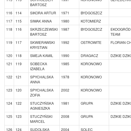
BARTOSZ
116
114
SIKORA ARTUR
1971
BYDGOSZCZ
117
115
SIWAK ANNA
1980
KOTOMIERZ
118
116
SKRZECZEWSKI
1987
BYDGOSZCZ
EKOOGRÓD
BARTOSZ
TEAM
119
117
SKWIERAWSKI
1992
OSTROWITE
FLORIAN C
KRYSTIAN
120
118
SMEJA KAMIL
1990
DRAGACZ
DZIKIE DZIK
121
119
SOBECKA
1985
KORONOWO
IZABELA
122
121
SPYCHALSKA
1978
KORONOWO
ANNA
123
120
SPYCHALSKA
2002
KORONOWO
ZOFIA
124
122
STUCZYŃSKA
1981
GRUPA
DZIKIE DZIK
AGNIESZKA
125
123
STUCZYŃSKI
2008
GRUPA
DZIKIE DZIK
MARCEL
126
124
SUDOLSKA
2004
SOLEC