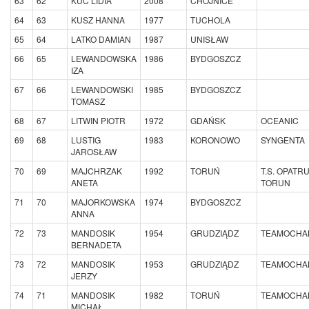
63
62
KUC LIDIA
2008
CHOJNICE
64
63
KUSZ HANNA
1977
TUCHOLA
65
64
LATKO DAMIAN
1987
UNISŁAW
66
65
LEWANDOWSKA
1986
BYDGOSZCZ
IZA
67
66
LEWANDOWSKI
1985
BYDGOSZCZ
TOMASZ
68
67
LITWIN PIOTR
1972
GDAŃSK
OCEANIC
69
68
LUSTIG
1983
KORONOWO
SYNGENTA
JAROSŁAW
70
69
MAJCHRZAK
1992
TORUŃ
T.S. OPATR
ANETA
TORUN
71
70
MAJORKOWSKA
1974
BYDGOSZCZ
ANNA
72
73
MANDOSIK
1954
GRUDZIĄDZ
TEAMOCHA
BERNADETA
73
72
MANDOSIK
1953
GRUDZIĄDZ
TEAMOCHA
JERZY
74
71
MANDOSIK
1982
TORUŃ
TEAMOCHA
MICHAŁ