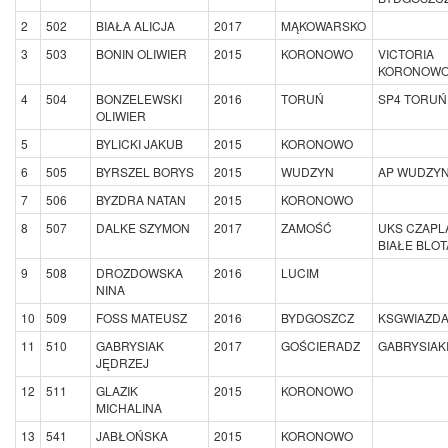
2
502
BIAŁA ALICJA
2017
MĄKOWARSKO
3
503
BONIN OLIWIER
2015
KORONOWO
VICTORIA
KORONOW
4
504
BONZELEWSKI
2016
TORUŃ
SP4 TORUŃ
OLIWIER
5
BYLICKI JAKUB
2015
KORONOWO
6
505
BYRSZEL BORYS
2015
WUDZYN
AP WUDZY
7
506
BYZDRA NATAN
2015
KORONOWO
8
507
DALKE SZYMON
2017
ZAMOŚĆ
UKS CZAPL
BIAŁE BLOT
9
508
DROZDOWSKA
2016
LUCIM
NINA
10
509
FOSS MATEUSZ
2016
BYDGOSZCZ
KSGWIAZD
11
510
GABRYSIAK
2017
GOŚCIERADZ
GABRYSIAK
JĘDRZEJ
12
511
GLAZIK
2015
KORONOWO
MICHALINA
13
541
JABŁOŃSKA
2015
KORONOWO