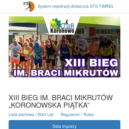
System rejestracji dostarcza STS-TIMING
XIII BIEG IM. BRACI MIKRUTÓW
„KORONOWSKA PIĄTKA”
Lista startowa / Start List
Regulamin / Rules
Data imprezy