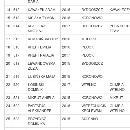
DARIA
14
512
KAWAŁEK ADAM
2016
BYDGOSZCZ
KAWAŁECZK
15
513
KISIAŁA TYMON
2016
KORONOWO
16
514
KLAFETKA
2017
BYDGOSZCZ
PESA SPOR
MIKOŁAJ
TEAM
17
515
KOMASIŃSKI FILIP
2016
MROCZA
18
516
KREFT EMILIA
2016
PŁOCK
19
517
KREFT NATALIA
2017
PŁOCK
20
518
LEWANDOWSKA
2015
BYDGOSZCZ
ZUZIA
21
519
LUBIŃSKA MAJA
2015
KORONOWO
22
520
ŁOSIŃSKI
2017
WTELNO
OLIMPIA
DOMINIK
WTELNO
23
521
MIKRUT ANIELA
2015
KORONOWO
MIKRUT
24
522
PARTATUS
2016
WIERZCHUCIN
OLIMPIA
ALEKSANDER
KRÓLEWSKI
WTELNO
25
523
PRZYBYSZ
2015
SICIENKO
DOMINIKA