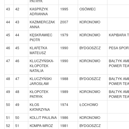
PATRYK
43
42
KASPRZYK
1995
OSÓWIEC
ADRIANNA
44
43
KAZIMIERCZAK
2007
KORONOWO
ANNA
45
44
KĘSKRAWIEC
1979
KORONOWO
KAPIBARA 
PIOTR
46
45
KLAFETKA
1990
BYDGOSZCZ
PESA SPOR
MATEUSZ
47
46
KLUCZYŃSKA-
1990
KORONOWO
BAŁTYK AM
KŁOPOTEK
POWER TE
NATALIA
48
47
KLUCZYŃSKI
1988
BYDGOSZCZ
BAŁTYK AM
JAROSŁAW
POWER TE
49
48
KŁOPOTEK
1989
KORONOWO
BAŁTYK AM
PATRYK
POWER TE
50
49
KŁOS
1974
ŁOCHOWO
KATARZYNA
51
50
KOLLIT PAULINA
1986
KORONOWO
52
51
KOMPA-MROZ
1981
BYDGOSZCZ