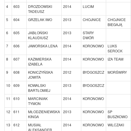
4
603
DROZDOWSKI
2014
LUCIM
TADEUSZ
5
604
GRZELAK IWO
2013
CHOJNICE
CHOJNICE
BIEGAJĄ
6
605
JABŁOŃSKI
2013
STARY
KLAUDIUSZ
DWÓR
7
606
JAWORSKA LENA
2014
KORONOWO
LUKS
SEROCK
8
607
KAZIMIERSKA
2014
KORONOWO
IZA TEAM
IZABELA
9
608
KONICZYŃSKA
2012
BYDGOSZCZ
MORŚWIRY
JOWITA
10
609
KOWALSKI
2013
BYDGOSZCZ
BARTŁOMIEJ
11
610
MARCINIAK
2014
KORONOWO
TYMON
12
611
MŁODZIENIEWSKA
2013
KORONOWO
SP
KINGA
BUSZKOWO
13
612
MUSIAŁ
2014
KORONOWO
WILCZAKI
ALEKSANDER