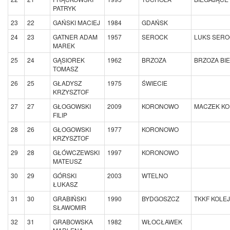
PATRYK
23
22
GAŃSKI MACIEJ
1984
GDAŃSK
24
23
GATNER ADAM
1957
SEROCK
LUKS SER
MAREK
25
24
GĄSIOREK
1962
BRZOZA
BRZOZA BI
TOMASZ
26
25
GŁADYSZ
1975
ŚWIECIE
KRZYSZTOF
27
27
GŁOGOWSKI
2009
KORONOWO
MACZEK K
FILIP
28
26
GŁOGOWSKI
1977
KORONOWO
KRZYSZTOF
29
28
GŁÓWCZEWSKI
1997
KORONOWO
MATEUSZ
30
29
GÓRSKI
2003
WTELNO
ŁUKASZ
31
30
GRABIŃSKI
1990
BYDGOSZCZ
TKKF KOLE
SŁAWOMIR
32
31
GRABOWSKA
1982
WŁOCŁAWEK