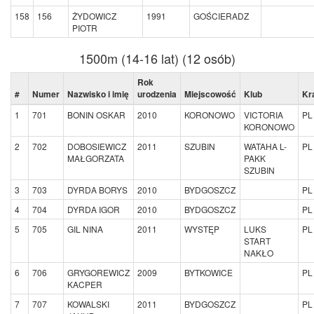
158
156
ŻYDOWICZ
1991
GOŚCIERADZ
PIOTR
1500m (14-16 lat) (12 osób)
Rok
#
Numer
Nazwisko i imię
urodzenia
Miejscowość
Klub
Kr
1
701
BONIN OSKAR
2010
KORONOWO
VICTORIA
PL
KORONOWO
2
702
DOBOSIEWICZ
2011
SZUBIN
WATAHA L-
PL
MAŁGORZATA
PAKK
SZUBIN
3
703
DYRDA BORYS
2010
BYDGOSZCZ
PL
4
704
DYRDA IGOR
2010
BYDGOSZCZ
PL
5
705
GIL NINA
2011
WYSTĘP
LUKS
PL
START
NAKŁO
6
706
GRYGOREWICZ
2009
BYTKOWICE
PL
KACPER
7
707
KOWALSKI
2011
BYDGOSZCZ
PL