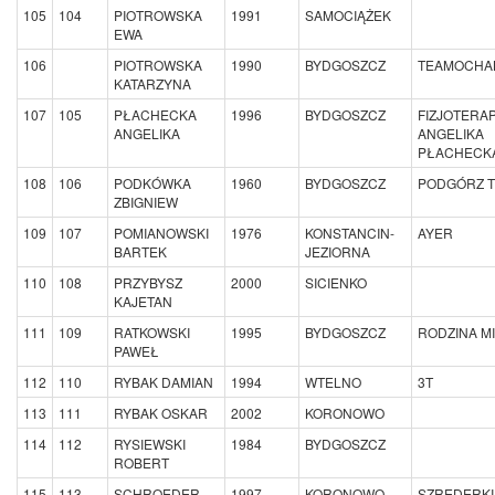
105
104
PIOTROWSKA
1991
SAMOCIĄŻEK
EWA
106
PIOTROWSKA
1990
BYDGOSZCZ
TEAMOCHA
KATARZYNA
107
105
PŁACHECKA
1996
BYDGOSZCZ
FIZJOTERAP
ANGELIKA
ANGELIKA
PŁACHECK
108
106
PODKÓWKA
1960
BYDGOSZCZ
PODGÓRZ 
ZBIGNIEW
109
107
POMIANOWSKI
1976
KONSTANCIN-
AYER
BARTEK
JEZIORNA
110
108
PRZYBYSZ
2000
SICIENKO
KAJETAN
111
109
RATKOWSKI
1995
BYDGOSZCZ
RODZINA M
PAWEŁ
112
110
RYBAK DAMIAN
1994
WTELNO
3T
113
111
RYBAK OSKAR
2002
KORONOWO
114
112
RYSIEWSKI
1984
BYDGOSZCZ
ROBERT
115
113
SCHROEDER
1997
KORONOWO
SZREDERKI