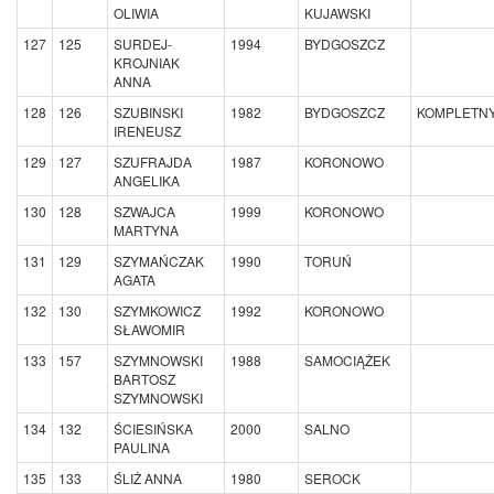
OLIWIA
KUJAWSKI
127
125
SURDEJ-
1994
BYDGOSZCZ
KROJNIAK
ANNA
128
126
SZUBINSKI
1982
BYDGOSZCZ
KOMPLETN
IRENEUSZ
129
127
SZUFRAJDA
1987
KORONOWO
ANGELIKA
130
128
SZWAJCA
1999
KORONOWO
MARTYNA
131
129
SZYMAŃCZAK
1990
TORUŃ
AGATA
132
130
SZYMKOWICZ
1992
KORONOWO
SŁAWOMIR
133
157
SZYMNOWSKI
1988
SAMOCIĄŻEK
BARTOSZ
SZYMNOWSKI
134
132
ŚCIESIŃSKA
2000
SALNO
PAULINA
135
133
ŚLIŻ ANNA
1980
SEROCK