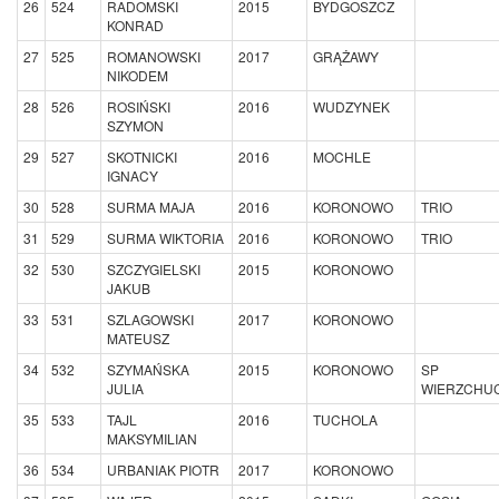
26
524
RADOMSKI
2015
BYDGOSZCZ
KONRAD
27
525
ROMANOWSKI
2017
GRĄŻAWY
NIKODEM
28
526
ROSIŃSKI
2016
WUDZYNEK
SZYMON
29
527
SKOTNICKI
2016
MOCHLE
IGNACY
30
528
SURMA MAJA
2016
KORONOWO
TRIO
31
529
SURMA WIKTORIA
2016
KORONOWO
TRIO
32
530
SZCZYGIELSKI
2015
KORONOWO
JAKUB
33
531
SZLAGOWSKI
2017
KORONOWO
MATEUSZ
34
532
SZYMAŃSKA
2015
KORONOWO
SP
JULIA
WIERZCHU
35
533
TAJL
2016
TUCHOLA
MAKSYMILIAN
36
534
URBANIAK PIOTR
2017
KORONOWO