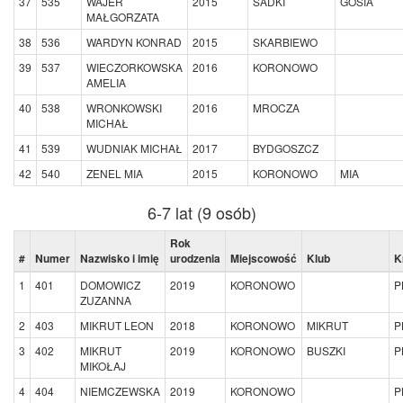
37
535
WAJER
2015
SADKI
GOSIA
MAŁGORZATA
38
536
WARDYN KONRAD
2015
SKARBIEWO
39
537
WIECZORKOWSKA
2016
KORONOWO
AMELIA
40
538
WRONKOWSKI
2016
MROCZA
MICHAŁ
41
539
WUDNIAK MICHAŁ
2017
BYDGOSZCZ
42
540
ZENEL MIA
2015
KORONOWO
MIA
6-7 lat (9 osób)
Rok
#
Numer
Nazwisko i imię
urodzenia
Miejscowość
Klub
K
1
401
DOMOWICZ
2019
KORONOWO
P
ZUZANNA
2
403
MIKRUT LEON
2018
KORONOWO
MIKRUT
P
3
402
MIKRUT
2019
KORONOWO
BUSZKI
P
MIKOŁAJ
4
404
NIEMCZEWSKA
2019
KORONOWO
P