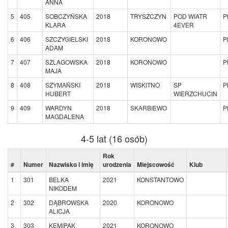
ANNA
5
405
SOBCZYŃSKA
2018
TRYSZCZYN
POD WIATR
P
KLARA
4EVER
6
406
SZCZYGIELSKI
2018
KORONOWO
P
ADAM
7
407
SZLAGOWSKA
2018
KORONOWO
P
MAJA
8
408
SZYMAŃSKI
2018
WISKITNO
SP
P
HUBERT
WIERZCHUCIN
9
409
WARDYN
2018
SKARBIEWO
P
MAGDALENA
4-5 lat (16 osób)
Rok
#
Numer
Nazwisko i imię
urodzenia
Miejscowość
Klub
1
301
BELKA
2021
KONSTANTOWO
NIKODEM
2
302
DĄBROWSKA
2020
KORONOWO
ALICJA
3
303
KEMIPAK
2021
KORONOWO