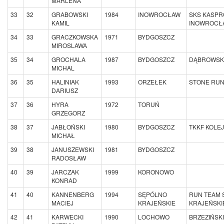
MARLENA
33
32
GRABOWSKI
1984
INOWROCŁAW
SKS KASPR
KAMIL
INOWROCŁ
34
33
GRACZKOWSKA
1971
BYDGOSZCZ
MIROSLAWA
35
34
GROCHALA
1987
BYDGOSZCZ
DĄBROWSK
MICHAL
36
35
HALINIAK
1993
ORZEŁEK
STONE RU
DARIUSZ
37
36
HYRA
1972
TORUŃ
GRZEGORZ
38
37
JABŁOŃSKI
1980
BYDGOSZCZ
TKKF KOLE
MICHAŁ
39
38
JANUSZEWSKI
1981
BYDGOSZCZ
RADOSŁAW
40
39
JARCZAK
1999
KORONOWO
KONRAD
41
40
KANNENBERG
1994
SĘPÓLNO
RUN TEAM 
MACIEJ
KRAJEŃSKIE
KRAJEŃSKI
42
41
KARWECKI
1990
LOCHOWO
BRZEZIŃSK