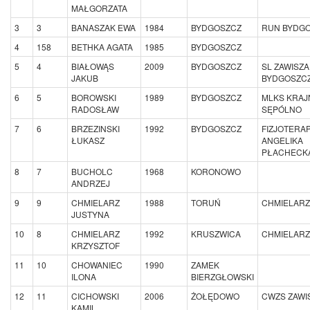
MAŁGORZATA
3
3
BANASZAK EWA
1984
BYDGOSZCZ
RUN BYDG
4
158
BETHKA AGATA
1985
BYDGOSZCZ
5
4
BIAŁOWĄS
2009
BYDGOSZCZ
SL ZAWISZA
JAKUB
BYDGOSZC
6
5
BOROWSKI
1989
BYDGOSZCZ
MLKS KRAJ
RADOSŁAW
SĘPÓLNO
7
6
BRZEZINSKI
1992
BYDGOSZCZ
FIZJOTERAP
ŁUKASZ
ANGELIKA
PŁACHECK
8
7
BUCHOLC
1968
KORONOWO
ANDRZEJ
9
9
CHMIELARZ
1988
TORUŃ
CHMIELARZ
JUSTYNA
10
8
CHMIELARZ
1992
KRUSZWICA
CHMIELARZ
KRZYSZTOF
11
10
CHOWANIEC
1990
ZAMEK
ILONA
BIERZGŁOWSKI
12
11
CICHOWSKI
2006
ŻOŁĘDOWO
CWZS ZAWI
KAMIL