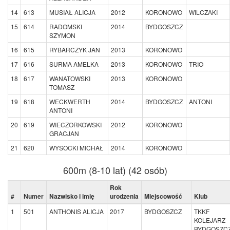
14
613
MUSIAŁ ALICJA
2012
KORONOWO
WILCZAKI
15
614
RADOMSKI
2014
BYDGOSZCZ
SZYMON
16
615
RYBARCZYK JAN
2013
KORONOWO
17
616
SURMA AMELKA
2013
KORONOWO
TRIO
18
617
WANATOWSKI
2013
KORONOWO
TOMASZ
19
618
WECKWERTH
2014
BYDGOSZCZ
ANTONI
ANTONI
20
619
WIECZORKOWSKI
2012
KORONOWO
GRACJAN
21
620
WYSOCKI MICHAŁ
2014
KORONOWO
600m (8-10 lat) (42 osób)
Rok
#
Numer
Nazwisko i imię
urodzenia
Miejscowość
Klub
1
501
ANTHONIS ALICJA
2017
BYDGOSZCZ
TKKF
KOLEJARZ
BYDGOSZC