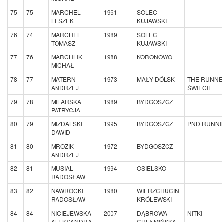
75
75
MARCHEL
1961
SOLEC
LESZEK
KUJAWSKI
76
74
MARCHEL
1989
SOLEC
TOMASZ
KUJAWSKI
77
76
MARCHLIK
1988
KORONOWO
MICHAŁ
78
77
MATERN
1973
MAŁY DÓLSK
THE RUNN
ANDRZEJ
ŚWIECIE
79
78
MILARSKA
1989
BYDGOSZCZ
PATRYCJA
80
79
MIZDALSKI
1995
BYDGOSZCZ
PND RUNNI
DAWID
81
80
MROZIK
1972
BYDGOSZCZ
ANDRZEJ
82
81
MUSIAL
1994
OSIELSKO
RADOSŁAW
83
82
NAWROCKI
1980
WIERZCHUCIN
RADOSŁAW
KRÓLEWSKI
84
84
NICIEJEWSKA
2007
DĄBROWA
NITKI
ALEKSANDRA
CHEŁMIŃSKA