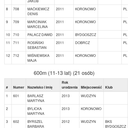
JAKUB
8
708
MAĆKIEWICZ
2011
KORONOWO
PL
DENIS
9
709
MARCINIAK
2011
KORONOWO
PL
MARCELINA
10
710
PALACZ DAWID
2011
BYDGOSZCZ
PL
11
711
ROSIŃSKI
2011
DOBRCZ
PL
SEBASTIAN
12
712
WIŚNIEWSKA
2011
KORONOWO
PL
MAJA
600m (11-13 lat) (21 osób)
Rok
#
Numer
Nazwisko i imię
urodzenia
Miejscowość
Klub
1
601
BARLASZ
2013
WUDZYN
MARTYNA
2
BYLICKA
2013
KORONOWO
MARTYNA
3
602
BYRSZEL
2012
WUDZYN
BKS
BARBARA
BYDGOSZCZ