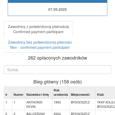
07.09.2025
Zawodnicy z potwierdzoną płatnością
Confirmed payment participant
Zawodnicy bez potwierdzonej płatności
Non - confirmed payment participant
262 opłaconych zawodników
Bieg główny (158 osób)
Rok
#
Numer
Nazwisko i imię
urodzenia
Miejscowość
Klub
1
1
ANTHONIS
1993
BYDGOSZCZ
TKKF KOLE
KEVIN
BYDGOSZC
2
2
BALCERZAK
2004
BYDGOSZCZ