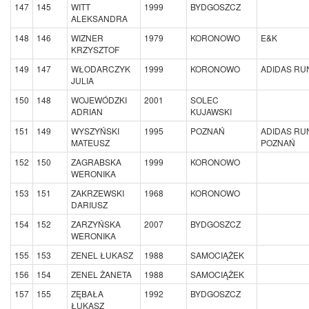
147
145
WITT
1999
BYDGOSZCZ
ALEKSANDRA
148
146
WIZNER
1979
KORONOWO
E&K
KRZYSZTOF
149
147
WŁODARCZYK
1999
KORONOWO
ADIDAS R
JULIA
150
148
WOJEWÓDZKI
2001
SOLEC
ADRIAN
KUJAWSKI
151
149
WYSZYŃSKI
1995
POZNAŃ
ADIDAS R
MATEUSZ
POZNAŃ
152
150
ZAGRABSKA
1999
KORONOWO
WERONIKA
153
151
ZAKRZEWSKI
1968
KORONOWO
DARIUSZ
154
152
ZARZYŃSKA
2007
BYDGOSZCZ
WERONIKA
155
153
ZENEL ŁUKASZ
1988
SAMOCIĄŻEK
156
154
ZENEL ŻANETA
1988
SAMOCIĄŻEK
157
155
ZĘBAŁA
1992
BYDGOSZCZ
ŁUKASZ