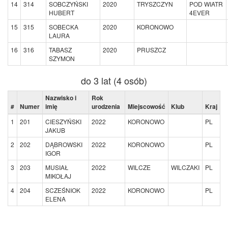
14
314
SOBCZYŃSKI
2020
TRYSZCZYN
POD WIATR
HUBERT
4EVER
15
315
SOBECKA
2020
KORONOWO
LAURA
16
316
TABASZ
2020
PRUSZCZ
SZYMON
do 3 lat (4 osób)
Nazwisko i
Rok
#
Numer
imię
urodzenia
Miejscowość
Klub
Kraj
1
201
CIESZYŃSKI
2022
KORONOWO
PL
JAKUB
2
202
DĄBROWSKI
2022
KORONOWO
PL
IGOR
3
203
MUSIAŁ
2022
WILCZE
WILCZAKI
PL
MIKOŁAJ
4
204
SCZEŚNIOK
2022
KORONOWO
PL
ELENA