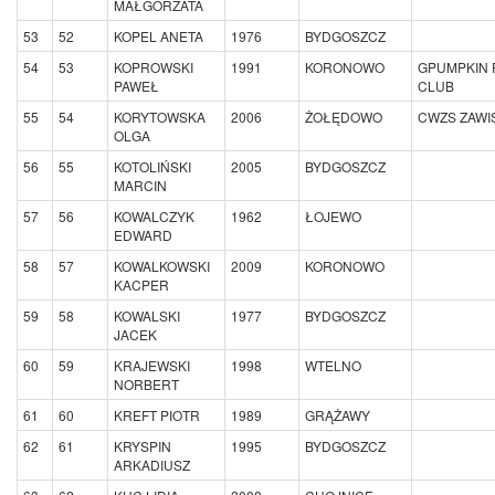
MAŁGORZATA
53
52
KOPEL ANETA
1976
BYDGOSZCZ
54
53
KOPROWSKI
1991
KORONOWO
GPUMPKIN 
PAWEŁ
CLUB
55
54
KORYTOWSKA
2006
ŻOŁĘDOWO
CWZS ZAWI
OLGA
56
55
KOTOLIŃSKI
2005
BYDGOSZCZ
MARCIN
57
56
KOWALCZYK
1962
ŁOJEWO
EDWARD
58
57
KOWALKOWSKI
2009
KORONOWO
KACPER
59
58
KOWALSKI
1977
BYDGOSZCZ
JACEK
60
59
KRAJEWSKI
1998
WTELNO
NORBERT
61
60
KREFT PIOTR
1989
GRĄŻAWY
62
61
KRYSPIN
1995
BYDGOSZCZ
ARKADIUSZ