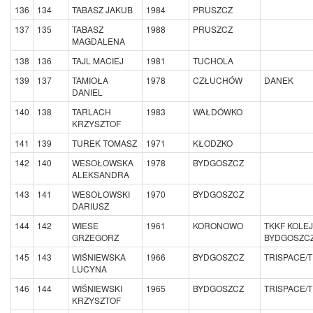
136
134
TABASZ JAKUB
1984
PRUSZCZ
137
135
TABASZ
1988
PRUSZCZ
MAGDALENA
138
136
TAJL MACIEJ
1981
TUCHOLA
139
137
TAMIOŁA
1978
CZŁUCHÓW
DANEK
DANIEL
140
138
TARLACH
1983
WAŁDÓWKO
KRZYSZTOF
141
139
TUREK TOMASZ
1971
KŁODZKO
142
140
WESOŁOWSKA
1978
BYDGOSZCZ
ALEKSANDRA
143
141
WESOŁOWSKI
1970
BYDGOSZCZ
DARIUSZ
144
142
WIESE
1961
KORONOWO
TKKF KOLE
GRZEGORZ
BYDGOSZC
145
143
WIŚNIEWSKA
1966
BYDGOSZCZ
TRISPACE/
LUCYNA
146
144
WIŚNIEWSKI
1965
BYDGOSZCZ
TRISPACE/
KRZYSZTOF