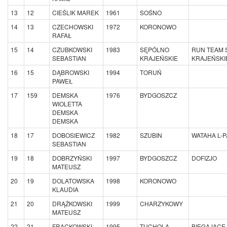
13
12
CIEŚLIK MAREK
1961
SOŚNO
14
13
CZECHOWSKI
1972
KORONOWO
RAFAŁ
15
14
CZUBKOWSKI
1983
SĘPÓLNO
RUN TEAM 
SEBASTIAN
KRAJEŃSKIE
KRAJEŃSKI
16
15
DĄBROWSKI
1994
TORUŃ
PAWEŁ
17
159
DEMSKA
1976
BYDGOSZCZ
WIOLETTA
DEMSKA
DEMSKA
18
17
DOBOSIEWICZ
1982
SZUBIN
WATAHA L-
SEBASTIAN
19
18
DOBRZYŃSKI
1997
BYDGOSZCZ
DOFIZJO
MATEUSZ
20
19
DOLATOWSKA
1998
KORONOWO
KLAUDIA
21
20
DRĄŻKOWSKI
1999
CHARZYKOWY
MATEUSZ
22
21
FRĄCKOWSKI
1995
TUCHOLA
BIEGAJĄCE 