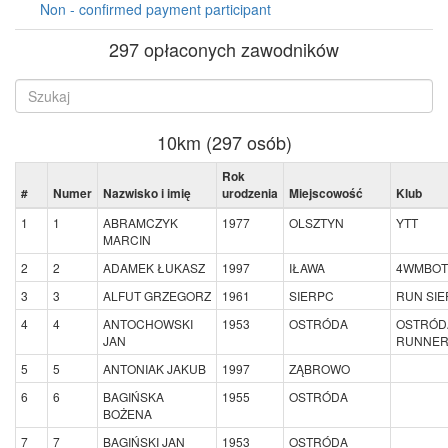
Non - confirmed payment participant
297 opłaconych zawodników
10km (297 osób)
Rok
#
Numer
Nazwisko i imię
urodzenia
Miejscowość
Klub
1
1
ABRAMCZYK
1977
OLSZTYN
YTT
MARCIN
2
2
ADAMEK ŁUKASZ
1997
IŁAWA
4WMBOT
3
3
ALFUT GRZEGORZ
1961
SIERPC
RUN SI
4
4
ANTOCHOWSKI
1953
OSTRÓDA
OSTRÓD
JAN
RUNNE
5
5
ANTONIAK JAKUB
1997
ZĄBROWO
6
6
BAGIŃSKA
1955
OSTRÓDA
BOŻENA
7
7
BAGIŃSKI JAN
1953
OSTRÓDA