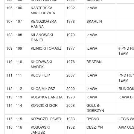
106
106
KASTERSKA
1992
IŁAWA
MAŁGORZATA
107
107
KENDZIORSKA
1978
SKARLIN
HANNA
108
108
KILANOWSKI
1979
IŁAWA
DANIEL
109
109
KLINICKI TOMASZ
1977
IŁAWA
# PND R
TEAM
110
110
KŁODAWSKI
1978
BRATIAN
MAREK
111
111
KŁOS FILIP
2007
IŁAWA
PND RU
TEAM
112
112
KŁOS MIŁOSZ
2009
IŁAWA
RUNGOK
113
113
KOŁATKA DANUTA
1970
IŁAWA
IŁAWA B
114
114
KONCICKI IGOR
2008
GOLUB-
DOBRZYŃ
115
115
KOPACZEL PAWEŁ
1983
RYBNO
LEGIA 
116
116
KOSOWSKI
1952
OLSZTYN
AKM OL
JANUSZ