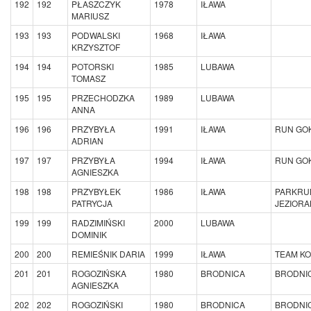
192
192
PŁASZCZYK
1978
IŁAWA
MARIUSZ
193
193
PODWALSKI
1968
IŁAWA
KRZYSZTOF
194
194
POTORSKI
1985
LUBAWA
TOMASZ
195
195
PRZECHODZKA
1989
LUBAWA
ANNA
196
196
PRZYBYŁA
1991
IŁAWA
RUN GO
ADRIAN
197
197
PRZYBYŁA
1994
IŁAWA
RUN GO
AGNIESZKA
198
198
PRZYBYŁEK
1986
IŁAWA
PARKRU
PATRYCJA
JEZIORA
199
199
RADZIMIŃSKI
2000
LUBAWA
DOMINIK
200
200
REMIEŚNIK DARIA
1999
IŁAWA
TEAM K
201
201
ROGOZIŃSKA
1980
BRODNICA
BRODNIC
AGNIESZKA
202
202
ROGOZIŃSKI
1980
BRODNICA
BRODNIC