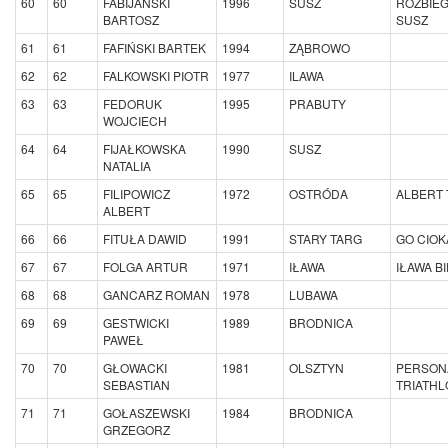
60
60
FABIJAŃSKI
1996
SUSZ
ROZBIE
BARTOSZ
SUSZ
61
61
FAFIŃSKI BARTEK
1994
ZĄBROWO
62
62
FALKOWSKI PIOTR
1977
ILAWA
63
63
FEDORUK
1995
PRABUTY
WOJCIECH
64
64
FIJAŁKOWSKA
1990
SUSZ
NATALIA
65
65
FILIPOWICZ
1972
OSTRÓDA
ALBERT
ALBERT
66
66
FITUŁA DAWID
1991
STARY TARG
GO CIOK
67
67
FOLGA ARTUR
1971
IŁAWA
IŁAWA B
68
68
GANCARZ ROMAN
1978
LUBAWA
69
69
GESTWICKI
1989
BRODNICA
PAWEŁ
70
70
GŁOWACKI
1981
OLSZTYN
PERSON
SEBASTIAN
TRIATH
71
71
GOŁASZEWSKI
1984
BRODNICA
GRZEGORZ