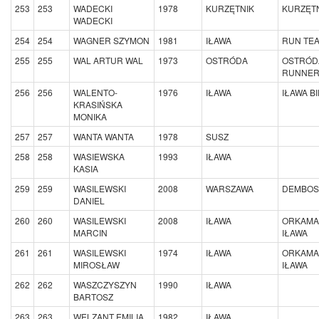
253
253
WADECKI
1978
KURZĘTNIK
KURZĘTN
WADECKI
254
254
WAGNER SZYMON
1981
IŁAWA
RUN TE
255
255
WAL ARTUR WAL
1973
OSTRÓDA
OSTRÓD
RUNNE
256
256
WALENTO-
1976
IŁAWA
IŁAWA B
KRASIŃSKA
MONIKA
257
257
WANTA WANTA
1978
SUSZ
258
258
WASIEWSKA
1993
IŁAWA
KASIA
259
259
WASILEWSKI
2008
WARSZAWA
DEMBOS
DANIEL
260
260
WASILEWSKI
2008
IŁAWA
ORKAMA
MARCIN
IŁAWA
261
261
WASILEWSKI
1974
IŁAWA
ORKAMA
MIROSŁAW
IŁAWA
262
262
WASZCZYSZYN
1990
IŁAWA
BARTOSZ
263
263
WELZANT EMILIA
1982
IŁAWA