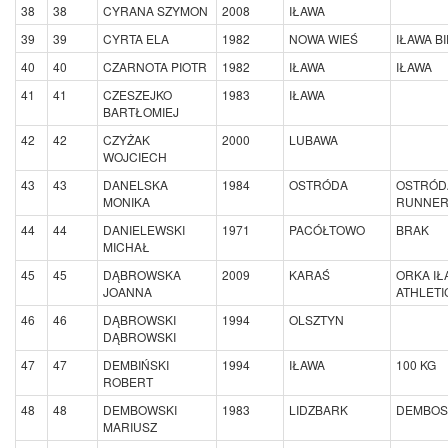
38
38
CYRANA SZYMON
2008
IŁAWA
39
39
CYRTA ELA
1982
NOWA WIEŚ
IŁAWA B
40
40
CZARNOTA PIOTR
1982
IŁAWA
IŁAWA
41
41
CZESZEJKO
1983
IŁAWA
BARTŁOMIEJ
42
42
CZYŻAK
2000
LUBAWA
WOJCIECH
43
43
DANELSKA
1984
OSTRÓDA
OSTRÓD
MONIKA
RUNNE
44
44
DANIELEWSKI
1971
PACÓŁTOWO
BRAK
MICHAŁ
45
45
DĄBROWSKA
2009
KARAŚ
ORKA IŁ
JOANNA
ATHLETI
46
46
DĄBROWSKI
1994
OLSZTYN
DĄBROWSKI
47
47
DEMBIŃSKI
1994
IŁAWA
100 KG
ROBERT
48
48
DEMBOWSKI
1983
LIDZBARK
DEMBOS
MARIUSZ