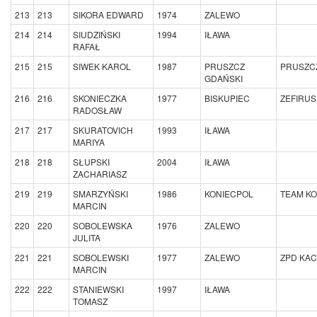
213
213
SIKORA EDWARD
1974
ZALEWO
214
214
SIUDZIŃSKI
1994
IŁAWA
RAFAŁ
215
215
SIWEK KAROL
1987
PRUSZCZ
PRUSZC
GDAŃSKI
216
216
SKONIECZKA
1977
BISKUPIEC
ZEFIRUS
RADOSŁAW
217
217
SKURATOVICH
1993
IŁAWA
MARIYA
218
218
SŁUPSKI
2004
IŁAWA
ZACHARIASZ
219
219
SMARZYŃSKI
1986
KONIECPOL
TEAM K
MARCIN
220
220
SOBOLEWSKA
1976
ZALEWO
JULITA
221
221
SOBOLEWSKI
1977
ZALEWO
ZPD KA
MARCIN
222
222
STANIEWSKI
1997
IŁAWA
TOMASZ