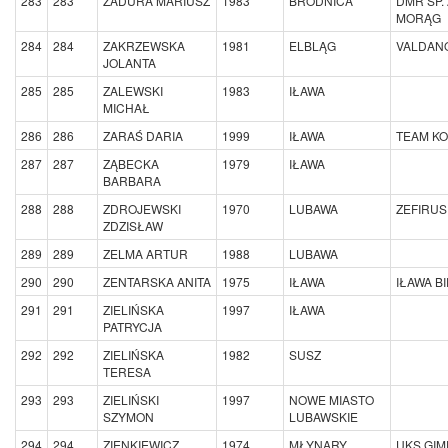
283
283
ZADURA MARIUSZ
1983
BRODNICA
DMR SP. 
MORĄG
284
284
ZAKRZEWSKA
1981
ELBLĄG
VALDAN
JOLANTA
285
285
ZALEWSKI
1983
IŁAWA
MICHAŁ
286
286
ZARAŚ DARIA
1999
IŁAWA
TEAM K
287
287
ZĄBECKA
1979
IŁAWA
BARBARA
288
288
ZDROJEWSKI
1970
LUBAWA
ZEFIRUS
ZDZISŁAW
289
289
ZELMA ARTUR
1988
LUBAWA
290
290
ZENTARSKA ANITA
1975
IŁAWA
IŁAWA B
291
291
ZIELIŃSKA
1997
IŁAWA
PATRYCJA
292
292
ZIELIŃSKA
1982
SUSZ
TERESA
293
293
ZIELIŃSKI
1997
NOWE MIASTO
SZYMON
LUBAWSKIE
294
294
ZIENKIEWICZ
1974
MŁYNARY
UKS GIM