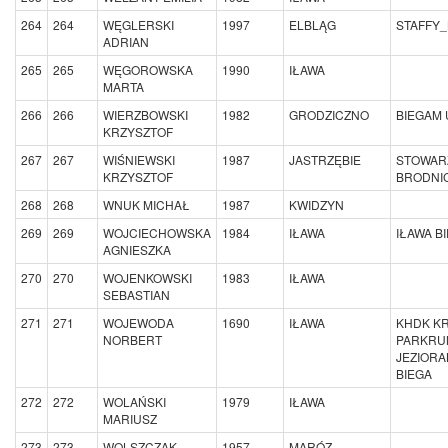
264
264
WĘGLERSKI
1997
ELBLĄG
STAFFY_
ADRIAN
265
265
WĘGOROWSKA
1990
IŁAWA
MARTA
266
266
WIERZBOWSKI
1982
GRODZICZNO
BIEGAM 
KRZYSZTOF
267
267
WIŚNIEWSKI
1987
JASTRZĘBIE
STOWAR
KRZYSZTOF
BRODNIC
268
268
WNUK MICHAŁ
1987
KWIDZYN
269
269
WOJCIECHOWSKA
1984
IŁAWA
IŁAWA B
AGNIESZKA
270
270
WOJENKOWSKI
1983
IŁAWA
SEBASTIAN
271
271
WOJEWODA
1690
IŁAWA
KHDK K
NORBERT
PARKRU
JEZIORA
BIEGA
272
272
WOLAŃSKI
1979
IŁAWA
MARIUSZ
273
273
WOLSZCZAK
1957
MARÓZ