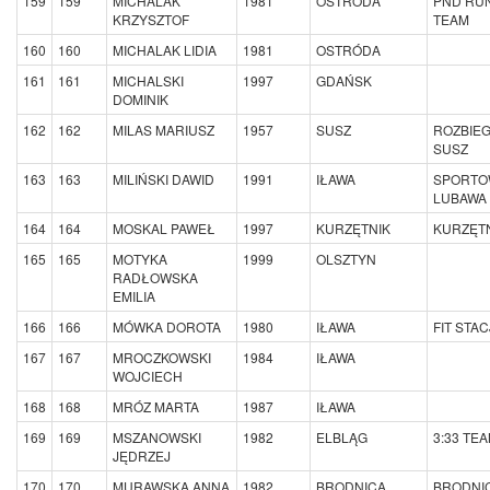
159
159
MICHALAK
1981
OSTRÓDA
PND RU
KRZYSZTOF
TEAM
160
160
MICHALAK LIDIA
1981
OSTRÓDA
161
161
MICHALSKI
1997
GDAŃSK
DOMINIK
162
162
MILAS MARIUSZ
1957
SUSZ
ROZBIE
SUSZ
163
163
MILIŃSKI DAWID
1991
IŁAWA
SPORTO
LUBAWA
164
164
MOSKAL PAWEŁ
1997
KURZĘTNIK
KURZĘTN
165
165
MOTYKA
1999
OLSZTYN
RADŁOWSKA
EMILIA
166
166
MÓWKA DOROTA
1980
IŁAWA
FIT STAC
167
167
MROCZKOWSKI
1984
IŁAWA
WOJCIECH
168
168
MRÓZ MARTA
1987
IŁAWA
169
169
MSZANOWSKI
1982
ELBLĄG
3:33 TE
JĘDRZEJ
170
170
MURAWSKA ANNA
1982
BRODNICA
BRODNIC