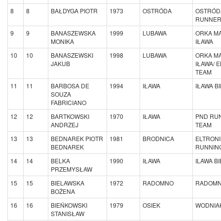
8
8
BAŁDYGA PIOTR
1973
OSTRÓDA
OSTRÓD
RUNNE
9
9
BANASZEWSKA
1999
LUBAWA
ORKA M
MONIKA
IŁAWA
10
10
BANASZEWSKI
1998
LUBAWA
ORKA M
JAKUB
IŁAWA/ 
TEAM
11
11
BARBOSA DE
1994
IŁAWA
IŁAWA B
SOUZA
FABRICIANO
12
12
BARTKOWSKI
1970
IŁAWA
PND RU
ANDRZEJ
TEAM
13
13
BEDNAREK PIOTR
1981
BRODNICA
ELTRONI
BEDNAREK
RUNNIN
14
14
BELKA
1990
IŁAWA
ILAWA B
PRZEMYSŁAW
15
15
BIELAWSKA
1972
RADOMNO
RADOMN
BOŻENA
16
16
BIEŃKOWSKI
1979
OSIEK
WODNIA
STANISŁAW