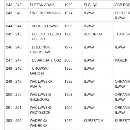
242
242
ŚLĘZAK ADAM
1989
ELBLĄG
OSP PO
243
243
ŚWIĘCKI DARIUSZ
1974
IŁAWA
SPORT A
IŁAWA
244
244
TABOREK DAWID
1995
IŁAWA
245
245
TELEJKO TELEJKO
1976
BRODNICA
TEAM B
TELEJKO
246
246
TEREBIŃSKI
1979
IŁAWA
IŁAWA
RADOSŁAW
247
247
TESSAR BARTOSZ
2000
IŁAWA
WÓZEK
248
248
TUROWSKI
1980
IŁAWA
MARCIN
249
249
WACŁAWSKA
1982
IŁAWA
ORKAMA
AGATA
IŁAWA
250
250
WACŁAWSKI
1958
IŁAWA
ORKAMA
GRZEGORZ
IŁAWA
251
251
WACŁAWSKI
1965
IŁAWA
ORKAMA
KRZYSZTOF
IŁAWA
252
252
WADECKA
1979
KURZĘTNIK
KURZĘTN
WADECKA