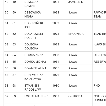
49
49
DEMCZAK
1991
JAMIELNIK
DAMIAN
50
50
DĘBOWSKA
1994
IŁAWA
PAWKO 
KINGA
TEAM
51
51
DOBRZYŃSKI
2009
IŁAWA
IGOR
52
52
DOLATOWSKI
1973
BRODNICA
TEAM B
ROBERT
53
53
DOLECKA
1973
IŁAWA
IŁAWA B
DOLECKA
54
54
DOMKA ANNA
1983
IŁAWA
REZERW
55
55
DOMKA MICHAŁ
1981
IŁAWA
REZERW
56
56
DOWNER ALINA
1965
IŁAWA
57
57
DRZEWIECKA
1976
IŁAWA
KATARZYNA
58
58
ETMAŃSKI
1980
IŁAWA
PND
RADOSŁAW
59
59
EWERT MARIUSZ
1982
OSTRÓDA
OSTRÓD
RUNNE