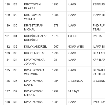
128
128
KROTOWSKI
1993
IŁAWA
ZEFIRUS
BŁAŻEJ
129
129
KROTOWSKI
1984
IŁAWA
IŁAWA B
WITOLD
130
130
KRYSZTOFIAK
1978
IŁAWA
PND RU
MICHAŁ
TEAM
131
131
KUCIŃSKI RAFAŁ
1975
TYLICE
PART5
KUCIŃSKI
132
132
KUŁYK ANDRZEJ
1967
NOWA WIEŚ
IŁAWA B
133
133
KUŁYK MICHAŁ
1996
IŁAWA
DLA FAB
134
134
KWIATKOWSKA
1981
IŁAWA
KPP IŁA
JOANNA
135
135
KWIATKOWSKA
1998
IŁAWA
DECATH
WIKTORIA
KARTUS
136
136
KWIATKOWSKI
1984
BRODNICA
BRODNIC
DAWID
137
137
KWIATKOWSKI
1992
BARTĄG
MARCIN
138
138
KWIATKOWSKI
1981
IŁAWA
PND RU