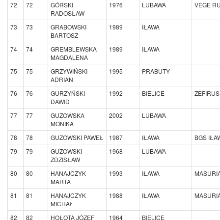
72
72
GÓRSKI
1976
LUBAWA
VEGE R
RADOSŁAW
73
73
GRABOWSKI
1989
IŁAWA
BARTOSZ
74
74
GREMBLEWSKA
1989
IŁAWA
MAGDALENA
75
75
GRZYWIŃSKI
1995
PRABUTY
ADRIAN
76
76
GURZYŃSKI
1992
BIELICE
ZEFIRUS
DAWID
77
77
GUZOWSKA
2002
LUBAWA
MONIKA
78
78
GUZOWSKI PAWEŁ
1987
IŁAWA
BGS IŁA
79
79
GUZOWSKI
1968
LUBAWA
ZDZISŁAW
80
80
HANAJCZYK
1993
IŁAWA
MASURI
MARTA
81
81
HANAJCZYK
1988
IŁAWA
MASURI
MICHAŁ
82
82
HOŁOTA JÓZEF
1964
BIELICE