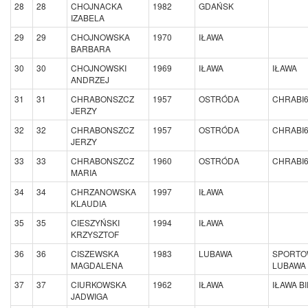
28
28
CHOJNACKA
1982
GDAŃSK
IZABELA
29
29
CHOJNOWSKA
1970
IŁAWA
BARBARA
30
30
CHOJNOWSKI
1969
IŁAWA
IŁAWA
ANDRZEJ
31
31
CHRABONSZCZ
1957
OSTRÓDA
CHRABI
JERZY
32
32
CHRABONSZCZ
1957
OSTRÓDA
CHRABI
JERZY
33
33
CHRABONSZCZ
1960
OSTRÓDA
CHRABI
MARIA
34
34
CHRZANOWSKA
1997
IŁAWA
KLAUDIA
35
35
CIESZYŃSKI
1994
IŁAWA
KRZYSZTOF
36
36
CISZEWSKA
1983
LUBAWA
SPORTO
MAGDALENA
LUBAWA
37
37
CIURKOWSKA
1962
IŁAWA
IŁAWA B
JADWIGA