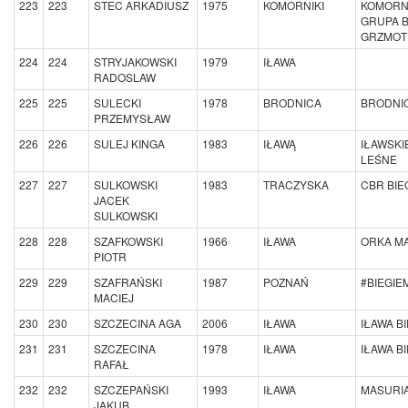
223
223
STEC ARKADIUSZ
1975
KOMORNIKI
KOMORN
GRUPA 
GRZMOT
224
224
STRYJAKOWSKI
1979
IŁAWA
RADOSLAW
225
225
SULECKI
1978
BRODNICA
BRODNIC
PRZEMYSŁAW
226
226
SULEJ KINGA
1983
IŁAWĄ
IŁAWSKI
LEŚNE
227
227
SULKOWSKI
1983
TRACZYSKA
CBR BIE
JACEK
SULKOWSKI
228
228
SZAFKOWSKI
1966
IŁAWA
ORKA M
PIOTR
229
229
SZAFRAŃSKI
1987
POZNAŃ
#BIEGI
MACIEJ
230
230
SZCZECINA AGA
2006
IŁAWA
IŁAWA B
231
231
SZCZECINA
1978
IŁAWA
IŁAWA B
RAFAŁ
232
232
SZCZEPAŃSKI
1993
IŁAWA
MASURI
JAKUB