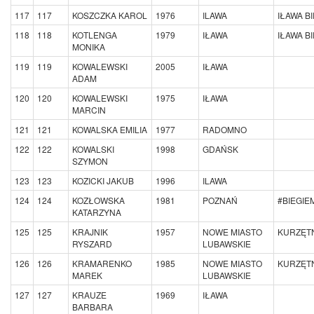
117
117
KOSZCZKA KAROL
1976
ILAWA
IŁAWA B
118
118
KOTLENGA
1979
IŁAWA
IŁAWA B
MONIKA
119
119
KOWALEWSKI
2005
IŁAWA
ADAM
120
120
KOWALEWSKI
1975
IŁAWA
MARCIN
121
121
KOWALSKA EMILIA
1977
RADOMNO
122
122
KOWALSKI
1998
GDAŃSK
SZYMON
123
123
KOZICKI JAKUB
1996
ILAWA
124
124
KOZŁOWSKA
1981
POZNAŃ
#BIEGI
KATARZYNA
125
125
KRAJNIK
1957
NOWE MIASTO
KURZĘTN
RYSZARD
LUBAWSKIE
126
126
KRAMARENKO
1985
NOWE MIASTO
KURZĘTN
MAREK
LUBAWSKIE
127
127
KRAUZE
1969
IŁAWA
BARBARA