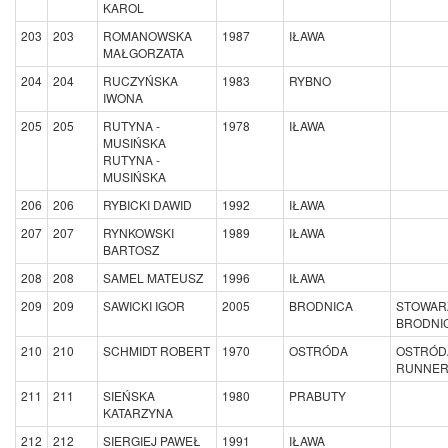
KAROL
203
203
ROMANOWSKA
1987
IŁAWA
MAŁGORZATA
204
204
RUCZYŃSKA
1983
RYBNO
IWONA
205
205
RUTYNA -
1978
IŁAWA
MUSIŃSKA
RUTYNA -
MUSIŃSKA
206
206
RYBICKI DAWID
1992
IŁAWA
207
207
RYNKOWSKI
1989
IŁAWA
BARTOSZ
208
208
SAMEL MATEUSZ
1996
IŁAWA
209
209
SAWICKI IGOR
2005
BRODNICA
STOWAR
BRODNIC
210
210
SCHMIDT ROBERT
1970
OSTRÓDA
OSTRÓD
RUNNE
211
211
SIEŃSKA
1980
PRABUTY
KATARZYNA
212
212
SIERGIEJ PAWEŁ
1991
IŁAWA