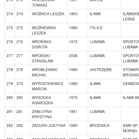
TOMASZ
274
274
WOŹNICA LESZEK
1963
IŁAWA
IŁAWSKI
LEŚNE
275
275
WOŹNIEWSKI
1980
TYLICE
LESZEK
276
276
WROŃSKA
1972
LUBAWA
SPORTO
DOROTA
LUBAWA
277
277
WROŃSKI
2008
LUBAWA
SPORTO
STANISŁAW
LUBAWA
278
278
WRÓBLEWSKI
1989
JASTRZĘBIE
STOWAR
MICHAŁ
BRODNIC
279
279
WYROSTKIEWICZ
1980
IŁAWA
DEMBOS
MARCIN
280
280
WYSOCKA
1975
IŁAWA
IŁAWA B
AGNIESZKA
281
281
ZABŁOTNA
1961
LUBAWA
KRYSTYNA
282
282
ZADURA JUSTYNA
1980
BRODNICA
DMR SP. 
MORĄG