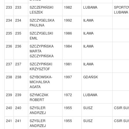
233
233
SZCZEPAŃSKI
1982
LUBAWA
SPORTO
LESZEK
LUBAWA
234
234
SZCZYGELSKA
1992
IŁAWA
PAULINA
235
235
SZCZYGELSKI
1986
IŁAWA
EMIL
236
236
SZCZYPIŃSKA
1984
IŁAWA
MARTA
SZCZYPIŃSKA
237
237
SZCZYPIŃSKI
1981
IŁAWA
KRZYSZTOF
238
238
SZYBOWSKA-
1997
GDAŃSK
MICHALSKA
AGATA
239
239
SZYMCZAK
1972
LUBAWA
ROBERT
240
240
SZYSLER
1955
SUSZ
CSIR SU
ANDRZEJ
241
241
SZYSLER
1955
SUSZ
CSIR SU
ANDRZEJ