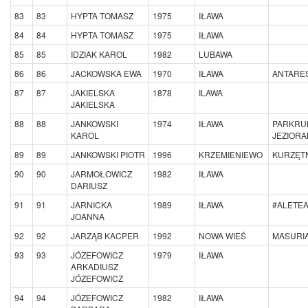
83
83
HYPTA TOMASZ
1975
IŁAWA
84
84
HYPTA TOMASZ
1975
IŁAWA
85
85
IDZIAK KAROL
1982
LUBAWA
86
86
JACKOWSKA EWA
1970
IŁAWA
ANTARE
87
87
JAKIELSKA
1878
ILAWA
JAKIELSKA
88
88
JANKOWSKI
1974
IŁAWA
PARKRU
KAROL
JEZIORA
89
89
JANKOWSKI PIOTR
1996
KRZEMIENIEWO
KURZĘTN
90
90
JARMOŁOWICZ
1982
IŁAWA
DARIUSZ
91
91
JARNICKA
1989
IŁAWA
#ALETE
JOANNA
92
92
JARZĄB KACPER
1992
NOWA WIEŚ
MASURI
93
93
JÓZEFOWICZ
1979
IŁAWA
ARKADIUSZ
JÓZEFOWICZ
94
94
JÓZEFOWICZ
1982
IŁAWA