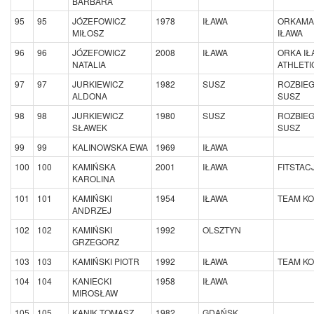
BARBARA
95
95
JÓZEFOWICZ
1978
IŁAWA
ORKAMA
MIŁOSZ
IŁAWA
96
96
JÓZEFOWICZ
2008
IŁAWA
ORKA IŁ
NATALIA
ATHLETI
97
97
JURKIEWICZ
1982
SUSZ
ROZBIE
ALDONA
SUSZ
98
98
JURKIEWICZ
1980
SUSZ
ROZBIE
SŁAWEK
SUSZ
99
99
KALINOWSKA EWA
1969
IŁAWA
100
100
KAMIŃSKA
2001
IŁAWA
FITSTAC
KAROLINA
101
101
KAMIŃSKI
1954
IŁAWA
TEAM K
ANDRZEJ
102
102
KAMIŃSKI
1992
OLSZTYN
GRZEGORZ
103
103
KAMIŃSKI PIOTR
1992
IŁAWA
TEAM K
104
104
KANIECKI
1958
IŁAWA
MIROSŁAW
105
105
KANIK TOMASZ
1982
GDAŃSK