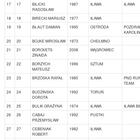
17
17
BILICKI
1987
IŁAWA
IŁAWA
RADOSŁAW
18
18
BIRECKI MARIUSZ
1977
IŁAWA
19
19
BŁAUT DAMIAN
1995
OSTRÓDA
POZDRA
KAROLI
20
20
BOJKE MIROSŁAW
1973
CHEŁMNO
21
21
BOROVETS
2008
WĄGROWIEC
ZINAIDA
22
22
BORZYCH
1996
SZTUM
MATEUSZ
23
23
BRZÓSKA RAFAŁ
1985
IŁAWA
PND RU
TEAM
24
24
BUDZINSKA
1992
TORUŃ
DOROTA
25
25
BULIK GRAŻYNA
1974
IŁAWA
IŁAWA B
26
26
CABAJ
1992
PUSTKI
PRZEMYSŁAW
27
27
CEBENIAK
1982
IŁAWA
ROBERT