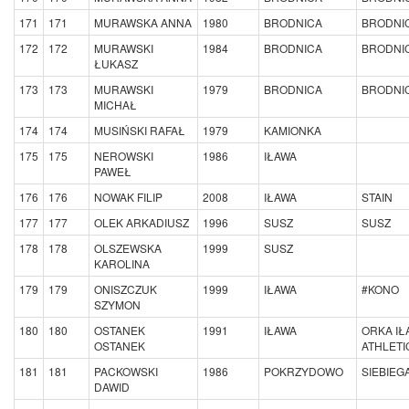
171
171
MURAWSKA ANNA
1980
BRODNICA
BRODNIC
172
172
MURAWSKI
1984
BRODNICA
BRODNIC
ŁUKASZ
173
173
MURAWSKI
1979
BRODNICA
BRODNIC
MICHAŁ
174
174
MUSIŃSKI RAFAŁ
1979
KAMIONKA
175
175
NEROWSKI
1986
IŁAWA
PAWEŁ
176
176
NOWAK FILIP
2008
IŁAWA
STAIN
177
177
OLEK ARKADIUSZ
1996
SUSZ
SUSZ
178
178
OLSZEWSKA
1999
SUSZ
KAROLINA
179
179
ONISZCZUK
1999
IŁAWA
#KONO
SZYMON
180
180
OSTANEK
1991
IŁAWA
ORKA IŁ
OSTANEK
ATHLETI
181
181
PACKOWSKI
1986
POKRZYDOWO
SIEBIEG
DAWID