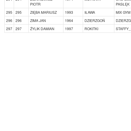
PIOTR
PASŁĘK
295
295
ZIĘBA MARIUSZ
1993
IŁAWA
MIX GYM
296
296
ZIMA JAN
1964
DZIERZGOŃ
DZIERZ
297
297
ŻYLIK DAMIAN
1997
ROKITKI
STAFFY_