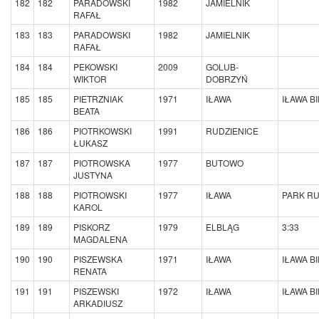
182
182
PARADOWSKI
1982
JAMIELNIK
RAFAŁ
183
183
PARADOWSKI
1982
JAMIELNIK
RAFAŁ
184
184
PEKOWSKI
2009
GOLUB-
WIKTOR
DOBRZYŃ
185
185
PIETRZNIAK
1971
IŁAWA
IŁAWA B
BEATA
186
186
PIOTRKOWSKI
1991
RUDZIENICE
ŁUKASZ
187
187
PIOTROWSKA
1977
BUTOWO
JUSTYNA
188
188
PIOTROWSKI
1977
IŁAWA
PARK RU
KAROL
189
189
PISKORZ
1979
ELBLĄG
3:33
MAGDALENA
190
190
PISZEWSKA
1971
IŁAWA
IŁAWA B
RENATA
191
191
PISZEWSKI
1972
IŁAWA
IŁAWA B
ARKADIUSZ