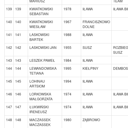
MARIUSZ
TEAM
139
139
KWIATKOWSKI
1978
IŁAWA
IŁAWA B
SEBASTIAN
140
140
KWIATKOWSKI
1967
FRANCISZKOWO
WIESŁAW
DOLNE
141
141
LASKOWSKI
1988
IŁAWA
BARTEK
142
142
LASKOWSKI JAN
1955
SUSZ
ROZBIE
SUSZ
143
143
LESZEK PAWEŁ
1984
IŁAWA
144
144
LEWANDOWSKA
1995
KIEŁPINY
DEMBOS
TETIANA
145
145
LOHINAU
1994
IŁAWA
ARTSIOM
146
146
LORKOWSKA
1974
IŁAWA
IŁAWA B
MAŁGORZATA
147
147
ŁUKWIŃSKI
1974
IŁAWA
IŁAWA B
IRENEUSZ
148
148
MACZASSEK
1980
ZĄBROWO
MACZASSEK