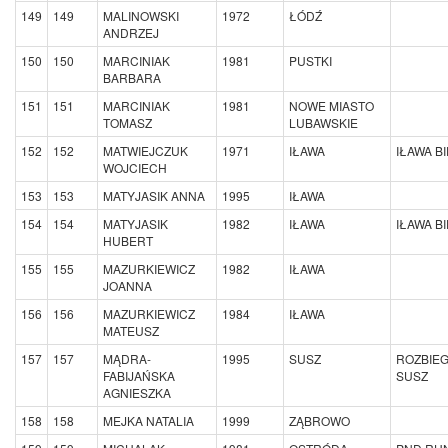
149
149
MALINOWSKI
1972
ŁÓDŹ
ANDRZEJ
150
150
MARCINIAK
1981
PUSTKI
BARBARA
151
151
MARCINIAK
1981
NOWE MIASTO
TOMASZ
LUBAWSKIE
152
152
MATWIEJCZUK
1971
IŁAWA
IŁAWA B
WOJCIECH
153
153
MATYJASIK ANNA
1995
IŁAWA
154
154
MATYJASIK
1982
IŁAWA
IŁAWA B
HUBERT
155
155
MAZURKIEWICZ
1982
IŁAWA
JOANNA
156
156
MAZURKIEWICZ
1984
IŁAWA
MATEUSZ
157
157
MĄDRA-
1995
SUSZ
ROZBIE
FABIJAŃSKA
SUSZ
AGNIESZKA
158
158
MEJKA NATALIA
1999
ZĄBROWO