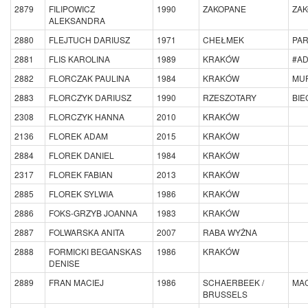
2879
FILIPOWICZ
1990
ZAKOPANE
ZA
ALEKSANDRA
2880
FLEJTUCH DARIUSZ
1971
CHEŁMEK
PA
2881
FLIS KAROLINA
1989
KRAKÓW
#A
2882
FLORCZAK PAULINA
1984
KRAKÓW
MU
2883
FLORCZYK DARIUSZ
1990
RZESZOTARY
BIE
2308
FLORCZYK HANNA
2010
KRAKÓW
2136
FLOREK ADAM
2015
KRAKÓW
2884
FLOREK DANIEL
1984
KRAKÓW
2317
FLOREK FABIAN
2013
KRAKÓW
2885
FLOREK SYLWIA
1986
KRAKÓW
2886
FOKS-GRZYB JOANNA
1983
KRAKÓW
2887
FOLWARSKA ANITA
2007
RABA WYŻNA
2888
FORMICKI BEGANSKAS
1986
KRAKÓW
DENISE
2889
FRAN MACIEJ
1986
SCHAERBEEK /
MAC
BRUSSELS