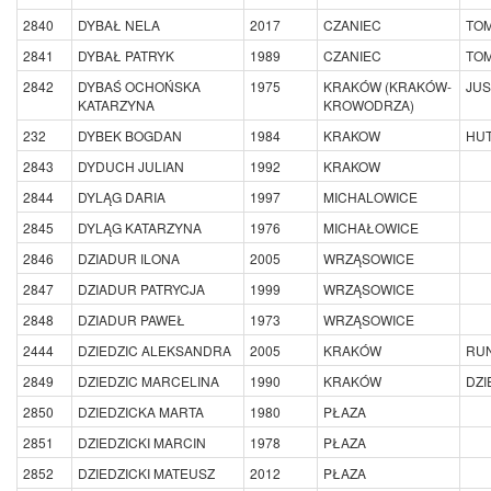
2840
DYBAŁ NELA
2017
CZANIEC
TOM
2841
DYBAŁ PATRYK
1989
CZANIEC
TOM
2842
DYBAŚ OCHOŃSKA
1975
KRAKÓW (KRAKÓW-
JUS
KATARZYNA
KROWODRZA)
232
DYBEK BOGDAN
1984
KRAKOW
HU
2843
DYDUCH JULIAN
1992
KRAKOW
2844
DYLĄG DARIA
1997
MICHALOWICE
2845
DYLĄG KATARZYNA
1976
MICHAŁOWICE
2846
DZIADUR ILONA
2005
WRZĄSOWICE
2847
DZIADUR PATRYCJA
1999
WRZĄSOWICE
2848
DZIADUR PAWEŁ
1973
WRZĄSOWICE
2444
DZIEDZIC ALEKSANDRA
2005
KRAKÓW
RU
2849
DZIEDZIC MARCELINA
1990
KRAKÓW
DZI
2850
DZIEDZICKA MARTA
1980
PŁAZA
2851
DZIEDZICKI MARCIN
1978
PŁAZA
2852
DZIEDZICKI MATEUSZ
2012
PŁAZA