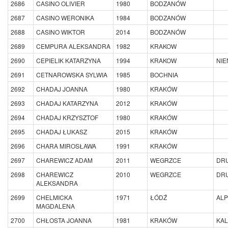
2686
CASINO OLIVIER
1980
BODZANÓW
2687
CASINO WERONIKA
1984
BODZANÓW
2688
CASINO WIKTOR
2014
BODZANÓW
2689
CEMPURA ALEKSANDRA
1982
KRAKOW
2690
CEPIELIK KATARZYNA
1994
KRAKOW
NI
2691
CETNAROWSKA SYLWIA
1985
BOCHNIA
2692
CHADAJ JOANNA
1980
KRAKÓW
2693
CHADAJ KATARZYNA
2012
KRAKÓW
2694
CHADAJ KRZYSZTOF
1980
KRAKÓW
2695
CHADAJ ŁUKASZ
2015
KRAKÓW
2696
CHARA MIROSŁAWA
1991
KRAKÓW
2697
CHAREWICZ ADAM
2011
WEGRZCE
DR
2698
CHAREWICZ
2010
WEGRZCE
DR
ALEKSANDRA
2699
CHELMICKA
1971
ŁÓDŹ
ALP
MAGDALENA
2700
CHŁOSTA JOANNA
1981
KRAKÓW
KAL