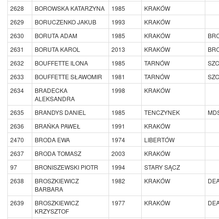
2628
BOROWSKA KATARZYNA
1985
KRAKÓW
2629
BORUCZENKO JAKUB
1993
KRAKÓW
2630
BORUTA ADAM
1985
KRAKÓW
BRO
2631
BORUTA KAROL
2013
KRAKÓW
BRO
2632
BOUFFETTE ILONA
1985
TARNÓW
SZ
2633
BOUFFETTE SŁAWOMIR
1981
TARNÓW
SZ
2634
BRADECKA
1998
KRAKÓW
ALEKSANDRA
2635
BRANDYS DANIEL
1985
TENCZYNEK
MD
2636
BRAŃKA PAWEŁ
1991
KRAKÓW
2470
BRODA EWA
1974
LIBERTÓW
2637
BRODA TOMASZ
2003
KRAKÓW
97
BRONISZEWSKI PIOTR
1994
STARY SĄCZ
2638
BROSZKIEWICZ
1982
KRAKÓW
DEA
BARBARA
2639
BROSZKIEWICZ
1977
KRAKÓW
DEA
KRZYSZTOF