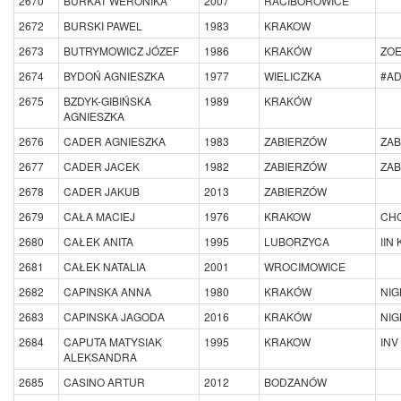
2670
BURKAT WERONIKA
2007
RACIBOROWICE
2672
BURSKI PAWEL
1983
KRAKOW
2673
BUTRYMOWICZ JÓZEF
1986
KRAKÓW
ZOE
2674
BYDOŃ AGNIESZKA
1977
WIELICZKA
#A
2675
BZDYK-GIBIŃSKA
1989
KRAKÓW
AGNIESZKA
2676
CADER AGNIESZKA
1983
ZABIERZÓW
ZAB
2677
CADER JACEK
1982
ZABIERZÓW
ZAB
2678
CADER JAKUB
2013
ZABIERZÓW
2679
CAŁA MACIEJ
1976
KRAKOW
CHC
2680
CAŁEK ANITA
1995
LUBORZYCA
IIN
2681
CAŁEK NATALIA
2001
WROCIMOWICE
2682
CAPINSKA ANNA
1980
KRAKÓW
NI
2683
CAPINSKA JAGODA
2016
KRAKÓW
NI
2684
CAPUTA MATYSIAK
1995
KRAKOW
INV
ALEKSANDRA
2685
CASINO ARTUR
2012
BODZANÓW