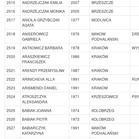
2515
ANDRZEJCZAK EMILIA
2007
BRZESZCZE
2516
ANDRZEJCZAK MONIKA
2005
BRZESZCZE
2517
ANIOŁA-GRZYBCZAK
1977
MODLNICA
AGATA
2518
ANISEROWICZ
1976
MAKOW
DR
GABRIELA
PODHALANSKI
2519
ANTKOWICZ BARBARA
1978
KRAKÓW
WY
2520
ARASZKIEWICZ
1986
KRAKÓW
FRANCISZEK
2521
ARENDT PRZEMYSŁAW
1987
KRAKÓW
2522
ARINICHEVA ALLA
1991
KRAKÓW
RU
2523
ARISMENDI DANIEL
1991
KRAKOW
2524
ATROSZCZYK
1971
KRZESZOWICE
PS
ALEKSANDRA
2525
BABIAK JOANNA
1974
KOLOBRZEG
2526
BABIAK PIOTR
1973
KOLOBRZEG
2527
BABIARCZYK
1991
MAKÓW
KATARZYNA
PODHALAŃSKI