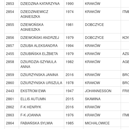
2853
DZIEDZINA KATARZYNA
1990
KRAKÓW
2854
DZIEDZINIEWICZ
1974
KRAKÓW
IT
AGNIESZKA
2855
DZIEWOŃSKA
1981
DOBCZYCE
AGNIESZKA
2856
DZIEWOŃSKI ANDRZEJ
1979
DOBCZYCE
KO
2857
DZIUBA ALEKSANDRA
1994
KRAKÓW
2455
DZIUBIŃSKA ELŻBIETA
1979
KRAKÓW
AZS
2858
DZIURDZIA-SZYMULA
1982
KRAKÓW
AG
ANNA
2859
DZIURZYNSKA JANINA
2016
KRAKÓW
BRO
2860
DZIURZYNSKA URSZULA
1978
KRAKOW
BRO
2443
EKSTROM EWA
1947
JOHANNESSON
FRI
2861
ELLIS AUTUMN
2015
SKAWINA
2862
F-K HENRYK
2016
KRAKÓW
2863
F-K JOANNA
1976
KRAKÓW
IT
2864
FABIAŃSKA SYLWIA
1985
MICHALOWICE