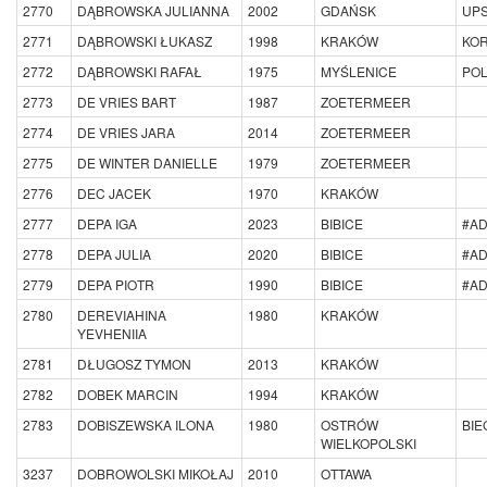
2770
DĄBROWSKA JULIANNA
2002
GDAŃSK
UPS
2771
DĄBROWSKI ŁUKASZ
1998
KRAKÓW
KO
2772
DĄBROWSKI RAFAŁ
1975
MYŚLENICE
POL
2773
DE VRIES BART
1987
ZOETERMEER
2774
DE VRIES JARA
2014
ZOETERMEER
2775
DE WINTER DANIELLE
1979
ZOETERMEER
2776
DEC JACEK
1970
KRAKÓW
2777
DEPA IGA
2023
BIBICE
#A
2778
DEPA JULIA
2020
BIBICE
#A
2779
DEPA PIOTR
1990
BIBICE
#A
2780
DEREVIAHINA
1980
KRAKÓW
YEVHENIIA
2781
DŁUGOSZ TYMON
2013
KRAKÓW
2782
DOBEK MARCIN
1994
KRAKÓW
2783
DOBISZEWSKA ILONA
1980
OSTRÓW
BIE
WIELKOPOLSKI
3237
DOBROWOLSKI MIKOŁAJ
2010
OTTAWA