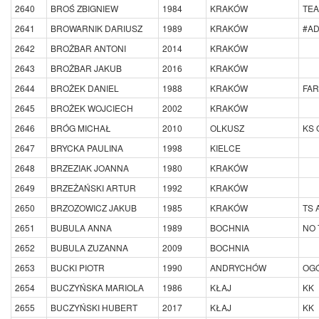
2640
BROŚ ZBIGNIEW
1984
KRAKÓW
TEA
2641
BROWARNIK DARIUSZ
1989
KRAKÓW
#A
2642
BROŻBAR ANTONI
2014
KRAKÓW
2643
BROŻBAR JAKUB
2016
KRAKÓW
2644
BROŻEK DANIEL
1988
KRAKÓW
FAR
2645
BROŻEK WOJCIECH
2002
KRAKÓW
2646
BRÓG MICHAŁ
2010
OLKUSZ
KS 
2647
BRYCKA PAULINA
1998
KIELCE
2648
BRZEZIAK JOANNA
1980
KRAKÓW
2649
BRZEŻAŃSKI ARTUR
1992
KRAKÓW
2650
BRZOZOWICZ JAKUB
1985
KRAKÓW
TS
2651
BUBULA ANNA
1989
BOCHNIA
NO 
2652
BUBULA ZUZANNA
2009
BOCHNIA
2653
BUCKI PIOTR
1990
ANDRYCHÓW
OG
2654
BUCZYŃSKA MARIOLA
1986
KŁAJ
KK
2655
BUCZYŃSKI HUBERT
2017
KŁAJ
KK