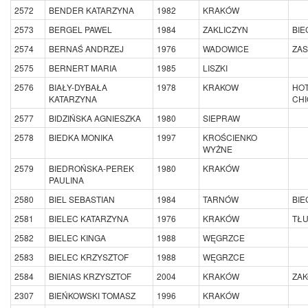
2572
BENDER KATARZYNA
1982
KRAKÓW
2573
BERGEL PAWEL
1984
ZAKLICZYN
BIE
2574
BERNAŚ ANDRZEJ
1976
WADOWICE
ZAS
2575
BERNERT MARIA
1985
LISZKI
2576
BIAŁY-DYBAŁA
1978
KRAKOW
HOT
KATARZYNA
CHI
2577
BIDZIŃSKA AGNIESZKA
1980
SIEPRAW
2578
BIEDKA MONIKA
1997
KROŚCIENKO
WYŻNE
2579
BIEDROŃSKA-PEREK
1980
KRAKÓW
PAULINA
2580
BIEL SEBASTIAN
1984
TARNÓW
BIE
2581
BIELEC KATARZYNA
1976
KRAKÓW
TŁU
2582
BIELEC KINGA
1988
WĘGRZCE
2583
BIELEC KRZYSZTOF
1988
WĘGRZCE
2584
BIENIAS KRZYSZTOF
2004
KRAKÓW
ZAK
2307
BIEŃKOWSKI TOMASZ
1996
KRAKÓW