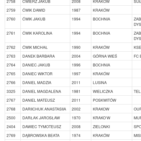
2758
ĆWIERZ JAKUB
2008
KRAKÓW
SUŁ
2759
ĆWIK DAWID
1987
KRAKÓW
2760
ĆWIK JAKUB
1994
BOCHNIA
ZAB
DY
2761
ĆWIK KAROLINA
1994
BOCHNIA
ZAB
DY
2762
ĆWIK MICHAŁ
1990
KRAKÓW
KSE
2763
DANEK BARBARA
2004
GÓRNA WIEŚ
FC
2764
DANIEC JAKUB
1996
BOCHNIA
2765
DANIEC WIKTOR
1997
KRAKÓW
2766
DANIEL MADZIA
2011
LUSINA
3325
DANIEL MAGDALENA
1981
WIELICZKA
TEL
2767
DANIEL MATEUSZ
2011
POSKWITÓW
2768
DARIICHUK ANASTASIIA
2002
KRAKOW
OUR
2500
DARŁAK JAROSŁAW
1970
KRAKOʻW
MU
2404
DAWIEC TYMOTEUSZ
2008
ZIELONKI
SP
2769
DĄBROWSKA BEATA
1974
KRAKÓW
MIS