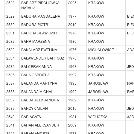
2528
BABIARZ-PIECHÓWKA
2025
KRAKÓW
NATALIA
2529
BADURA MAGDALENA
1977
KRAKÓW
BIE
2530
BADURA PIOTR
2010
KRAKÓW
BIE
2531
BADURA SŁAWOMIR
1978
KRAKÓW
BIE
2532
BAHR MARZENA
1986
KRAKÓW
2533
BAKALARZ EWELINA
1976
MICHALOWICE
AD
2534
BALAWENDER BARTOSZ
1978
KRAKÓW
2535
BALCERAK ANNA
1963
KRAKÓW
JE
2536
BAŁA GABRIELA
1997
KRAKÓW
2537
BAŁANDA MARTYNA
1995
JAROSŁAW
RA
2538
BAŁANDA MICHAŁ
1992
JAROSŁAW
RA
2337
BAŁDA ALEKSANDRA
1989
KRAKÓW
2539
BANDYK MILAN
2015
KRAKÓW
JE
2540
BAR AGATA
1981
WIELICZKA
#A
2541
BARAN ALEKSANDER
2009
KRAKÓW
2542
BARAN ANDRZEJ
1973
KRAKÓW