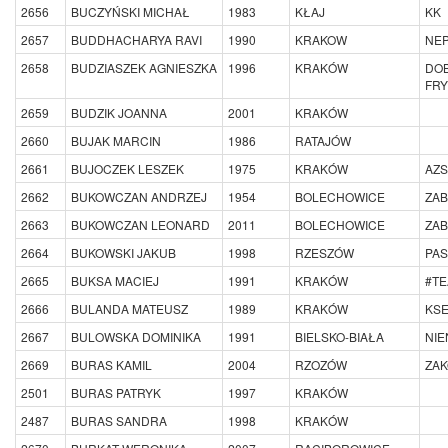
2656
BUCZYŃSKI MICHAŁ
1983
KŁAJ
KK
2657
BUDDHACHARYA RAVI
1990
KRAKOW
NE
2658
BUDZIASZEK AGNIESZKA
1996
KRAKÓW
DO
FRY
2659
BUDZIK JOANNA
2001
KRAKÓW
2660
BUJAK MARCIN
1986
RATAJÓW
2661
BUJOCZEK LESZEK
1975
KRAKÓW
AZS
2662
BUKOWCZAN ANDRZEJ
1954
BOLECHOWICE
ZAB
2663
BUKOWCZAN LEONARD
2011
BOLECHOWICE
ZAB
2664
BUKOWSKI JAKUB
1998
RZESZÓW
PAS
2665
BUKSA MACIEJ
1991
KRAKÓW
#TE
2666
BULANDA MATEUSZ
1989
KRAKÓW
KSE
2667
BULOWSKA DOMINIKA
1991
BIELSKO-BIAŁA
NI
2669
BURAS KAMIL
2004
RZOZÓW
ZAK
2501
BURAS PATRYK
1997
KRAKÓW
2487
BURAS SANDRA
1998
KRAKÓW