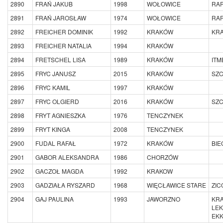
2890
FRAŃ JAKUB
1998
WOŁOWICE
RA
2891
FRAŃ JAROSŁAW
1974
WOŁOWICE
RA
2892
FREICHER DOMINIK
1992
KRAKÓW
KR
2893
FREICHER NATALIA
1994
KRAKÓW
2894
FRETSCHEL LISA
1989
KRAKÓW
IT
2895
FRYC JANUSZ
2015
KRAKÓW
SZC
2896
FRYC KAMIL
1997
KRAKÓW
2897
FRYC OLGIERD
2016
KRAKÓW
SZC
2898
FRYT AGNIESZKA
1976
TENCZYNEK
2899
FRYT KINGA
2008
TENCZYNEK
2900
FUDAL RAFAŁ
1972
KRAKÓW
BIE
2901
GABOR ALEKSANDRA
1986
CHORZÓW
2902
GACZOŁ MAGDA
1992
KRAKOW
2903
GADZIAŁA RYSZARD
1968
WIĘCŁAWICE STARE
ZIC
2904
GAJ PAULINA
1993
JAWORZNO
KR
LEK
EKK