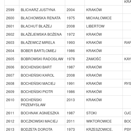
KR
2599
BLICHARZ JUSTYNA
2004
KRAKÓW
2600
BŁACHOWSKA RENATA
1975
MICHAŁOWICE
2601
BŁACHUT BŁAŻEJ
2008
LIBERTOW
2602
BŁAŻEJEWSKA BOŻENA
1972
KRAKÓW
2603
BŁAŻEWICZ MIRELA
1993
KRAKÓW
RA
2604
BOBER BARTŁOMIEJ
1986
KRAKÓW
2605
BOBROWSKI RADOSŁAW
1978
ZAMOŚĆ
KAY
2606
BOCHENSKI BART
1987
KRAKÓW
2607
BOCHEŃSKI KAROL
2008
KRAKÓW
2608
BOCHEŃSKI MACIEJ
1991
KRAKÓW
RYS
2609
BOCHEŃSKI PIOTR
1986
KRAKÓW
2610
BOCHEŃSKI
2013
KRAKÓW
PRZEMYSŁAW
2611
BOCHNAK AGNIESZKA
1987
STOKI
OJC
2612
BOCZKOWSKI MACIEJ
2011
WIKTOROWICE
BO
2613
BODZĘTA DOROTA
1973
KRZESZOWICE,
PS