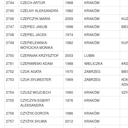
2744
CZECH ARTUR
1968
KRAKÓW
2745
CZELNY ALEKSANDRA
1982
KRAKÓW
2746
CZEPCZYK MARIA
2009
KRAKÓW
KU
2747
CZEPIEC JAKUB
1998
KRAKÓW
BIE
2748
CZEPIEL JACEK
1974
KRAKÓW
2749
CZEPIELEWSKA-
1982
KRAKÓW
KUR
WÓYCICKA MONIKA
2750
CZERNIAK KRZYSZTOF
2003
LUBIN
2751
CZERWIŃSKI ADAM
1988
WIELICZKA
#A
2752
CZUK AGATA
1970
ZABRZEG
BIE
2753
CZUK SYLWESTER
1969
ZABRZEG
KON
AD
2754
CZUSZ WOJCIECH
1990
KRAKÓW
SZY
2755
CZYCZYN-EGIERT
1976
KRAKÓW
ALEKSANDRA
2756
CZYŻYK DOROTA
1986
KRAKÓW
2757
CZYŻYK SYLWIA
2012
KRAKÓW