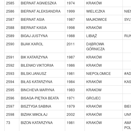
2585
BIERNAT AGNIESZKA
1974
KRAKÓW
2586
BIERNAT ALEKSANDRA
1999
WIELICZKA
NI
2587
BIERNAT ASIA
1987
MAJKOWICE
SY
2588
BIERNAT KASIA
1998
KRAKÓW
2589
BIGAJ JUSTYNA
1988
LIBIĄŻ
RUN
2590
BIJAK KAROL
2011
DĄBROWA
GÓRNICZA
2591
BIK KATARZYNA
1987
KRAKÓW
2592
BILENKO VIKTORIIA
1986
KRAKÓW
2593
BILSKI JANUSZ
1981
NIEPOŁOMICE
#A
2594
BIŁAS KATARZYNA
1984
KRAKÓW
KAS
2595
BINCHEVA MARYNA
1983
KRAKOW
2596
BISAGA-PIĘTKA BEATA
1971
GROJEC
2597
BISZTYGA SABINA
1979
KRAKÓW
BIE
2598
BIZIAK MIKOŁAJ
2002
KRAKÓW
UN
73
BIZON KATARZYNA
1981
KRAKÓW
AM
POL