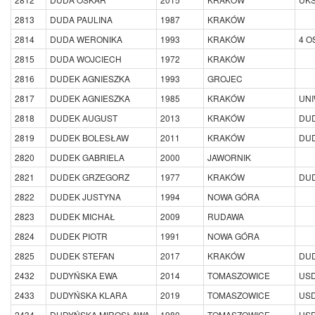
2813
DUDA PAULINA
1987
KRAKÓW
2814
DUDA WERONIKA
1993
KRAKÓW
4 O
2815
DUDA WOJCIECH
1972
KRAKÓW
2816
DUDEK AGNIESZKA
1993
GROJEC
2817
DUDEK AGNIESZKA
1985
KRAKÓW
UN
2818
DUDEK AUGUST
2013
KRAKÓW
DU
2819
DUDEK BOLESŁAW
2011
KRAKÓW
DU
2820
DUDEK GABRIELA
2000
JAWORNIK
2821
DUDEK GRZEGORZ
1977
KRAKÓW
DU
2822
DUDEK JUSTYNA
1994
NOWA GÓRA
2823
DUDEK MICHAŁ
2009
RUDAWA
2824
DUDEK PIOTR
1991
NOWA GÓRA
2825
DUDEK STEFAN
2017
KRAKÓW
DU
2432
DUDYŃSKA EWA
2014
TOMASZOWICE
USD
2433
DUDYŃSKA KLARA
2019
TOMASZOWICE
USD
2434
DUDYŃSKA MIROSŁAWA
1980
TOMASZOWICE
USD