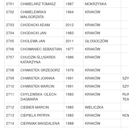
2701
CHMIELARZ TOMASZ
1987
MOKRZYSKA
2702
CHMIELEWSKA
1964
KRAKÓW
MAŁGORZATA
2703
CHODACKI ADAM
2012
KRAKÓW
2704
CHODACKI JAN
1983
KRAKÓW
2705
CHOLEWA JAN
2011
GŁOGOCZÓW
2706
CHOWANIEC SEBASTIAN
1977
KRAKÓW
2707
CHUDZIK-ŚLUSAREK
1986
KRAKÓW
KATARZYNA
2708
CHWASTEK GRZEGORZ
1976
KRAKÓW
2709
CHWASTEK JOANNA
1991
KRAKÓW
SZY
2710
CHWASTEK MARCIN
1991
KRAKÓW
SZY
2711
CHYLEWSKA -OLECH
1983
KRAKÓW
RU
DAGMARA
TEA
2712
CIEBIEŃ MARCIN
1985
WIELICZKA
2713
CIEPIELA PATRYK
1985
KRAKÓW
NOW
2714
CIERNIAK MAGDALENA
1988
KRAKÓW