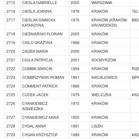
2715
CIESLA GABRIELLE
2005
WARSZAWA
2716
CIEŚLA JOANNA
1978
KRAKÓW
TEL
2717
CIEŚLAK-SAWICKA
1976
KRAKÓW (KRAKÓW-
BIE
KATARZYNA
KROWODRZA)
2718
CIEŚNIARSKI FLORIAN
2005
KRAKÓW
2719
CISŁO GRAŻYNA
1968
KRAKÓW
2720
CISZEK MARIA
2000
KRAKÓW
2721
CIUŁA PATRYCJA
2001
KOCMYRZÓW
2722
COMBIK MARCIN
1994
KRAKÓW
RIZ
2723
COMBRZYŃSKI ROMAN
1961
MACIEJOWICE
MP
2724
COMMENT PATRICK
1966
KRAKÓW
2725
CUDEK JACEK
1979
WIELICZKA
#A
2726
CYANKIEWICZ
1975
KRAKÓW
AGNIESZKA
2727
CYANKIEWICZ ANNA
1950
KRAKÓW
2728
CYGAL ANNA
1991
LISZKI
2729
CYGAN KRZYSZTOF
1989
KRAKÓW
#A