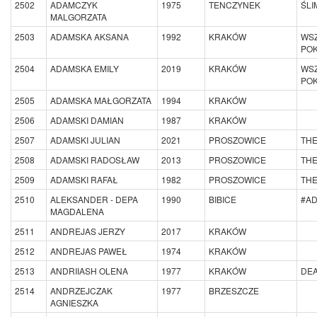
2502
ADAMCZYK
1975
TENCZYNEK
ŚLI
MALGORZATA
2503
ADAMSKA AKSANA
1992
KRAKÓW
WSZ
PO
2504
ADAMSKA EMILY
2019
KRAKÓW
WSZ
PO
2505
ADAMSKA MAŁGORZATA
1994
KRAKÓW
2506
ADAMSKI DAMIAN
1987
KRAKÓW
2507
ADAMSKI JULIAN
2021
PROSZOWICE
THE
2508
ADAMSKI RADOSŁAW
2013
PROSZOWICE
THE
2509
ADAMSKI RAFAŁ
1982
PROSZOWICE
THE
2510
ALEKSANDER - DEPA
1990
BIBICE
#A
MAGDALENA
2511
ANDREJAS JERZY
2017
KRAKÓW
2512
ANDREJAS PAWEŁ
1974
KRAKÓW
2513
ANDRIIASH OLENA
1977
KRAKÓW
DEA
2514
ANDRZEJCZAK
1977
BRZESZCZE
AGNIESZKA