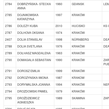
2784
DOBRZYŃSKA- STECKA
1960
GDANSK
LEM
ANNA
2785
DOJNIKOWSKA
1997
KRAKÓW
KATARZYNA
2786
DOLEZY KUBA
2010
HUCISKO
KS 
2787
DOLHOVA OKSANA
1974
KRAKÓW
2407
DOLIA STANISLAV
1998
NÜRNBERG
DEA
2788
DOLIA SVETLANA
1976
KRAKÒW
DEA
2789
DOŁHASZ MAGDALENA
1963
KRAKÓW
2790
DOMAGAŁA SEBASTIAN
1990
KRAKÓW
ZA
PU
2791
DOROSZ EMILIA
1999
KRAKÓW
2792
DOROZYNSKA IWONA
1987
KRAKOW
2793
DORYWALSKA JOANNA
1994
KRAKÓW
NE
2794
DROZDOWSKI PAWEŁ
1979
KRAKÓW
2795
DROŹDZIEWICZ
1989
SKAWINA
ZAP
AGNIESZKA
2796
DRUŚ BEATA
1985
KRAKÓW