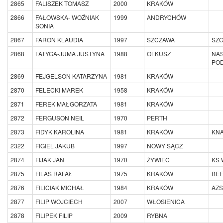
2865
FALISZEK TOMASZ
2000
KRAKÓW
2866
FAŁOWSKA- WOŹNIAK
1999
ANDRYCHÓW
SONIA
2867
FARON KLAUDIA
1997
SZCZAWA
SZC
2868
FATYGA-JUMA JUSTYNA
1988
OLKUSZ
NA
PO
2869
FEJGELSON KATARZYNA
1981
KRAKÓW
2870
FELECKI MAREK
1958
KRAKÓW
2871
FEREK MAŁGORZATA
1981
KRAKÓW
2872
FERGUSON NEIL
1970
PERTH
2873
FIDYK KAROLINA
1981
KRAKÓW
KNA
2322
FIGIEL JAKUB
1997
NOWY SĄCZ
2874
FIJAK JAN
1970
ŻYWIEC
KS 
2875
FILAS RAFAŁ
1975
KRAKÓW
BEF
2876
FILICIAK MICHAŁ
1984
KRAKÓW
AZS
2877
FILIP WOJCIECH
2007
WŁOSIENICA
2878
FILIPEK FILIP
2009
RYBNA