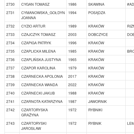
2730
CYGAN TOMASZ
1986
SKAWINA
#A
2731
CYMANOWSKA_GOŁDYN
1994
POSĄDZA
JOANNA
2732
CYZIO ARTUR
1989
KRAKÓW
RIZ
2733
CZAJCZYK TOMASZ
2003
DOBCZYCE
DO
2734
CZAPIGA PATRYK
1996
KRAKÓW
2735
CZAPLICKA MILENA
1985
KRAKÓW
BRO
2736
CZAPLIŃSKA JUSTYNA
1965
KRAKÓW
2737
CZAPOR KAROLINA
1979
KRAKÓW
2738
CZARNECKA APOLONIA
2017
KRAKÓW
2739
CZARNECKA WANDA
2022
KRAKÓW
2740
CZARNECKI JAKUB
1988
KRAKÓW
2741
CZARNOTA KATARZYNA
1987
JAWORNIK
2742
CZARTORYSKA
1972
RYBNIKI
GRAŻYNA
2743
CZARTORYSKI
1972
RYBNIK
LEM
JAROSŁAW