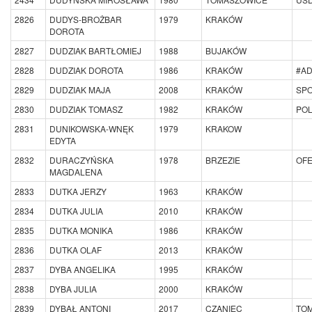
2826
DUDYS-BROŻBAR
1979
KRAKÓW
DOROTA
2827
DUDZIAK BARTŁOMIEJ
1988
BUJAKÓW
2828
DUDZIAK DOROTA
1986
KRAKÓW
#A
2829
DUDZIAK MAJA
2008
KRAKÓW
SP
2830
DUDZIAK TOMASZ
1982
KRAKÓW
PO
2831
DUNIKOWSKA-WNĘK
1979
KRAKOW
EDYTA
2832
DURACZYŃSKA
1978
BRZEZIE
OFE
MAGDALENA
2833
DUTKA JERZY
1963
KRAKÓW
2834
DUTKA JULIA
2010
KRAKÓW
2835
DUTKA MONIKA
1986
KRAKÓW
2836
DUTKA OLAF
2013
KRAKÓW
2837
DYBA ANGELIKA
1995
KRAKÓW
2838
DYBA JULIA
2000
KRAKÓW
2839
DYBAŁ ANTONI
2017
CZANIEC
TOM