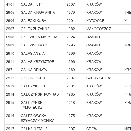
4161
GAJDA FILIP
2007
KRAKÓW
2905
GAJDA KINGA ANNA
1979
KRAKÓW
THE
2906
GAJECKI KUBA
2001
KATOWICE
X
2907
GAJEK ZUZANNA
1982
MAŁOGOSZCZ
2908
GAJEWSKA MATYLDA
2024
CZANIEC
2909
GAJEWSKI MACIEJ
1995
CZANIEC
TOM
2910
GALAS ANETA
1996
KRAKÓW
2911
GALAS KRZYSZTOF
1996
KRAKOW
287
GALKA RENATA
1969
KRAKÓW
KR
2912
GALOS JAKUB
2007
CZERNICHÓW
2913
GAŁCZYK FILIP
2001
KRAKÓW
BIE
2914
GAŁCZYŃSKI KONRAD
1985
KRAKÓW
PIR
2915
GAŁCZYŃSKI
2018
KRAKÓW
PIR
TYMOTEUSZ
2916
GAŁĘZIOWSKA-
1975
KRAKÓW
SZYMCZAK MONIKA
2917
GAŁKA NATALIA
1997
GDÓW
NI