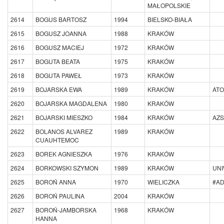
MAŁOPOLSKIE
2614
BOGUS BARTOSZ
1994
BIELSKO-BIAŁA
2615
BOGUSZ JOANNA
1988
KRAKÓW
2616
BOGUSZ MACIEJ
1972
KRAKÓW
2617
BOGUTA BEATA
1975
KRAKÓW
2618
BOGUTA PAWEŁ
1973
KRAKÓW
2619
BOJARSKA EWA
1989
KRAKÓW
AT
2620
BOJARSKA MAGDALENA
1980
KRAKÓW
2621
BOJARSKI MIESZKO
1984
KRAKÓW
AZS
2622
BOLANOS ALVAREZ
1989
KRAKÓW
CUAUHTEMOC
2623
BOREK AGNIESZKA
1976
KRAKÓW
2624
BORKOWSKI SZYMON
1989
KRAKÓW
UN
2625
BOROŃ ANNA
1970
WIELICZKA
#A
2626
BOROŃ PAULINA
2004
KRAKÓW
2627
BOROŃ-JAMBORSKA
1968
KRAKÓW
HANNA