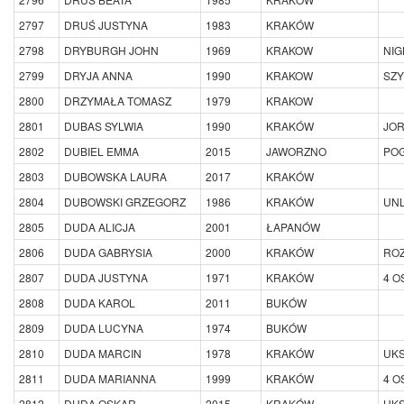
2797
DRUŚ JUSTYNA
1983
KRAKÓW
2798
DRYBURGH JOHN
1969
KRAKOW
NI
2799
DRYJA ANNA
1990
KRAKOW
SZY
2800
DRZYMAŁA TOMASZ
1979
KRAKOW
2801
DUBAS SYLWIA
1990
KRAKÓW
JO
2802
DUBIEL EMMA
2015
JAWORZNO
PO
2803
DUBOWSKA LAURA
2017
KRAKÓW
2804
DUBOWSKI GRZEGORZ
1986
KRAKÓW
UNL
2805
DUDA ALICJA
2001
ŁAPANÓW
2806
DUDA GABRYSIA
2000
KRAKÓW
RO
2807
DUDA JUSTYNA
1971
KRAKÓW
4 O
2808
DUDA KAROL
2011
BUKÓW
2809
DUDA LUCYNA
1974
BUKÓW
2810
DUDA MARCIN
1978
KRAKÓW
UKS
2811
DUDA MARIANNA
1999
KRAKÓW
4 O
2812
DUDA OSKAR
2015
KRAKÓW
UKS