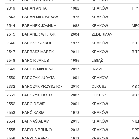
2319
BARAN ANITA
1982
KRAKÓW
I T
2543
BARAN MIROSŁAWA
1975
KRAKÓW
2544
BARANEK JOANNA
1982
KRAKÓW
MP
2545
BARANEK WIKTOR
2004
ZEDERMAN
2546
BARBASZ JAKUB
1977
KRAKÓW
B T
2547
BARBASZ MAREK
2011
KRAKÓW
B T
2548
BARCIK JAKUB
1985
LIBIĄŻ
2549
BARCIK MIKOŁAJ
2017
UJAZD
2550
BARCZYK JUDYTA
1991
KRAKOW
2332
BARCZYK KRZYSZTOF
2010
OLKUSZ
KS 
2551
BARCZYK PIOTR
2007
OLKUSZ
KS 
2552
BARĆ DAWID
2001
KRAKÓW
2553
BARĆ KASIA
1978
KRAKÓW
2554
BARNAŚ ADAM
2015
KRAKÓW
NI
2555
BARYŁA BRUNO
2013
KRAKÓW
SP
2556
BARYŁA RAFAŁ
1973
KRAKÓW
SP