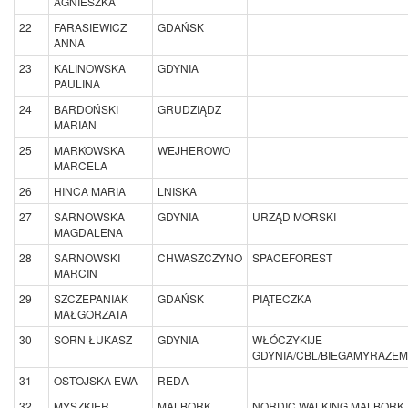
AGNIESZKA
22
FARASIEWICZ
GDAŃSK
ANNA
23
KALINOWSKA
GDYNIA
PAULINA
24
BARDOŃSKI
GRUDZIĄDZ
MARIAN
25
MARKOWSKA
WEJHEROWO
MARCELA
26
HINCA MARIA
LNISKA
27
SARNOWSKA
GDYNIA
URZĄD MORSKI
MAGDALENA
28
SARNOWSKI
CHWASZCZYNO
SPACEFOREST
MARCIN
29
SZCZEPANIAK
GDAŃSK
PIĄTECZKA
MAŁGORZATA
30
SORN ŁUKASZ
GDYNIA
WŁÓCZYKIJE
GDYNIA/CBL/BIEGAMYRAZEM
31
OSTOJSKA EWA
REDA
32
MYSZKIER
MALBORK
NORDIC WALKING MALBORK