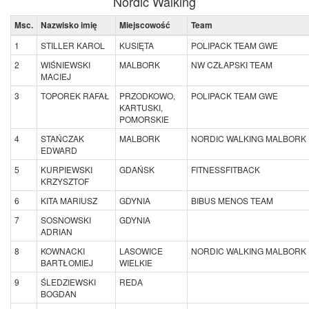
Nordic Walking
Msc.
Nazwisko imię
Miejscowość
Team
1
STILLER KAROL
KUSIĘTA
POLIPACK TEAM GWE
2
WIŚNIEWSKI
MALBORK
NW CZŁAPSKI TEAM
MACIEJ
3
TOPOREK RAFAŁ
PRZODKOWO,
POLIPACK TEAM GWE
KARTUSKI,
POMORSKIE
4
STAŃCZAK
MALBORK
NORDIC WALKING MALBORK
EDWARD
5
KURPIEWSKI
GDAŃSK
FITNESSFITBACK
KRZYSZTOF
6
KITA MARIUSZ
GDYNIA
BIBUS MENOS TEAM
7
SOSNOWSKI
GDYNIA
ADRIAN
8
KOWNACKI
LASOWICE
NORDIC WALKING MALBORK
BARTŁOMIEJ
WIELKIE
9
ŚLEDZIEWSKI
REDA
BOGDAN