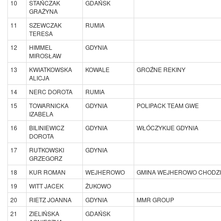
10
STAŃCZAK
GDAŃSK
GRAŻYNA
11
SZEWCZAK
RUMIA
TERESA
12
HIMMEL
GDYNIA
MIROSŁAW
13
KWIATKOWSKA
KOWALE
GROŹNE REKINY
ALICJA
14
NERC DOROTA
RUMIA
15
TOWARNICKA
GDYNIA
POLIPACK TEAM GWE
IZABELA
16
BILINIEWICZ
GDYNIA
WŁÓCZYKIJE GDYNIA
DOROTA
17
RUTKOWSKI
GDYNIA
GRZEGORZ
18
KUR ROMAN
WEJHEROWO
GMINA WEJHEROWO CHODZI
19
WITT JACEK
ŻUKOWO
20
RIETZ JOANNA
GDYNIA
MMR GROUP
21
ZIELIŃSKA
GDAŃSK